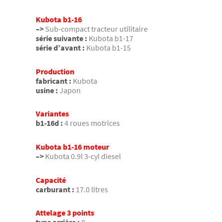
Kubota b1-16
–>
Sub-compact tracteur utilitaire
série suivante :
Kubota b1-17
série d’avant :
Kubota b1-15
Production
fabricant :
Kubota
usine :
Japon
Variantes
b1-16d :
4 roues motrices
Kubota b1-16 moteur
–>
Kubota 0.9l 3-cyl diesel
Capacité
carburant :
17.0 litres
Attelage 3 points