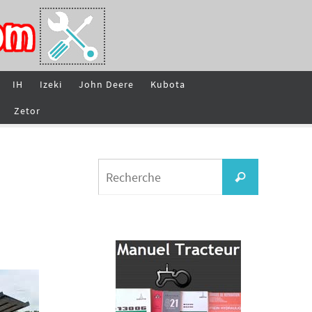
IH
Izeki
John Deere
Kubota
Zetor
Search
Recherche
for: