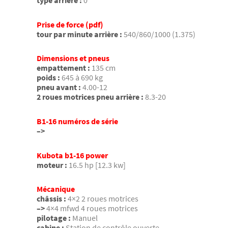
type arrière :
0
Prise de force (pdf)
tour par minute arrière :
540/860/1000 (1.375)
Dimensions et pneus
empattement :
135 cm
poids :
645 à 690 kg
pneu avant :
4.00-12
2 roues motrices pneu arrière :
8.3-20
B1-16 numéros de série
–>
Kubota b1-16 power
moteur :
16.5 hp [12.3 kw]
Mécanique
châssis :
4×2 2 roues motrices
–>
4×4 mfwd 4 roues motrices
pilotage :
Manuel
cabine :
Station de contrôle ouverte.