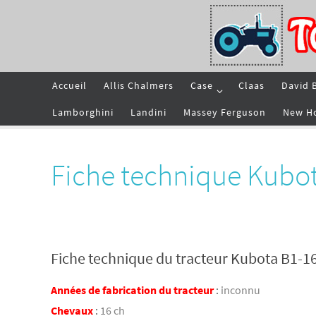
Passer
vers
le
contenu
Passer
Accueil
Allis Chalmers
Case
Claas
David 
vers
le
contenu
Lamborghini
Landini
Massey Ferguson
New H
Fiche technique Kubo
Fiche technique du tracteur Kubota B1-1
Années de fabrication du tracteur
:
inconnu
Chevaux
:
16 ch