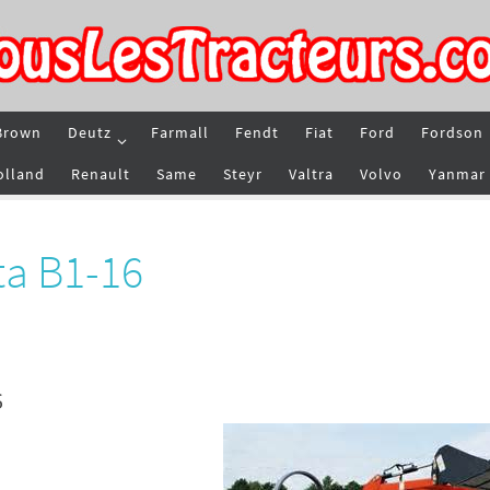
Brown
Deutz
Farmall
Fendt
Fiat
Ford
Fordson
olland
Renault
Same
Steyr
Valtra
Volvo
Yanmar
ta B1-16
6