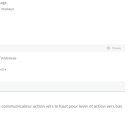
sage.
e moteur.
9 mois
’intéresse
ndre
un communicateur action vers le haut pour lever et action vers bas