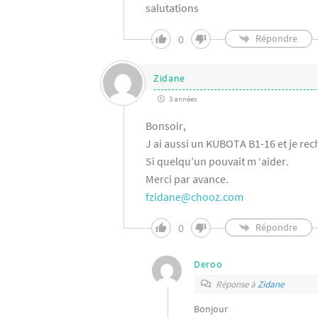
salutations
0
Répondre
Zidane
3 années
Bonsoir,
J ai aussi un KUBOTA B1-16 et je rec
Si quelqu’un pouvait m ‘aider.
Merci par avance.
fzidane@chooz.com
0
Répondre
Deroo
Réponse à
Zidane
Bonjour