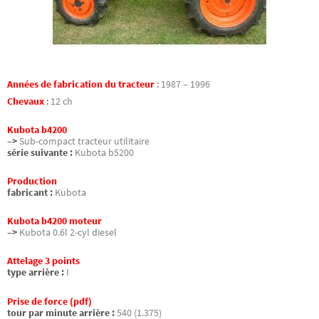
Années de fabrication du tracteur
:
1987 – 1996
Chevaux
:
12 ch
Kubota b4200
–>
Sub-compact tracteur utilitaire
série suivante :
Kubota b5200
Production
fabricant :
Kubota
Kubota b4200 moteur
–>
Kubota 0.6l 2-cyl diesel
Attelage 3 points
type arrière :
I
Prise de force (pdf)
tour par minute arrière :
540 (1.375)