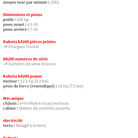
moyen tour par minute :
2563
Dimensions et pneus
poids :
439 kg
pneu avant :
4.5-10
pneu arrière :
7-16
Kubota b4200 pièces jointes
–>
Chargeur frontal
B4200 numéros de série
–>
numéros de série inconnu
Kubota b4200 power
moteur :
12.5 hp [9.3 kw]
prise de force (revendiqué) :
10 hp [7.5 kw]
Mécanique
châssis :
4×4 mfwd 4 roues motrices
cabine :
Station de contrôle ouverte.
électricité
terre :
Nétagif à la terre