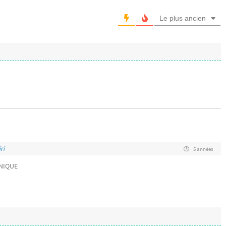
Le plus ancien
ri
5 années
NIQUE