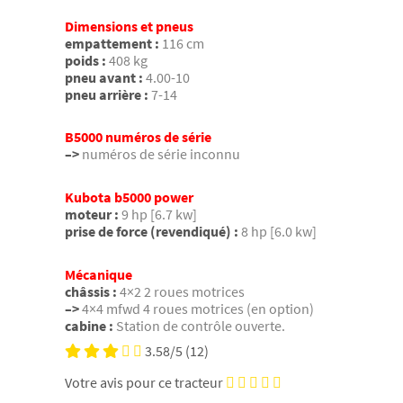
Dimensions et pneus
empattement :
116 cm
poids :
408 kg
pneu avant :
4.00-10
pneu arrière :
7-14
B5000 numéros de série
–>
numéros de série inconnu
Kubota b5000 power
moteur :
9 hp [6.7 kw]
prise de force (revendiqué) :
8 hp [6.0 kw]
Mécanique
châssis :
4×2 2 roues motrices
–>
4×4 mfwd 4 roues motrices (en option)
cabine :
Station de contrôle ouverte.
3.58/5
(12)
Votre avis pour ce tracteur