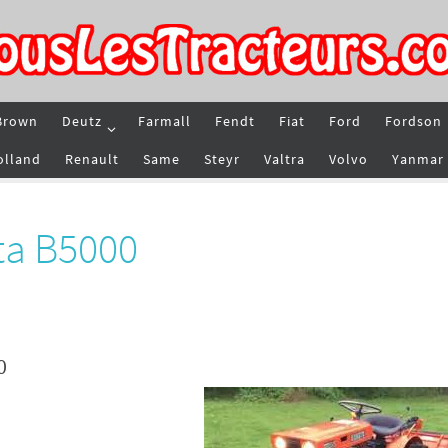
Brown
Deutz
Farmall
Fendt
Fiat
Ford
Fordson
olland
Renault
Same
Steyr
Valtra
Volvo
Yanmar
ta B5000
0