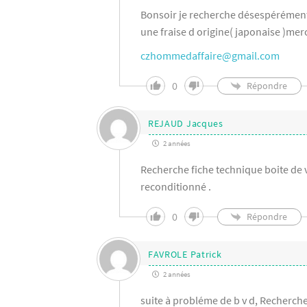
Bonsoir je recherche désespérément
une fraise d origine( japonaise )mer
czhommedaffaire@gmail.com
0
Répondre
REJAUD Jacques
2 années
Recherche fiche technique boite de
reconditionné .
0
Répondre
FAVROLE Patrick
2 années
suite à probléme de b v d, Recherch