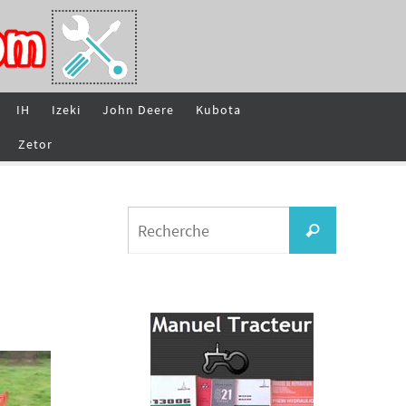
IH
Izeki
John Deere
Kubota
Zetor
Search
Recherche
for: