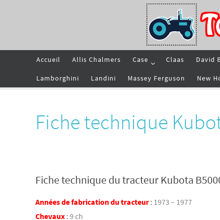
Passer
vers
le
contenu
Passer
Accueil
Allis Chalmers
Case
Claas
David 
vers
le
contenu
Lamborghini
Landini
Massey Ferguson
New H
Fiche technique Kubo
Fiche technique du tracteur Kubota B500
Années de fabrication du tracteur
:
1973 – 1977
Chevaux
:
9 ch