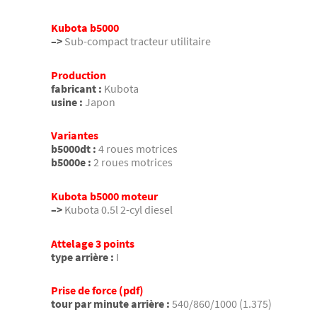
Kubota b5000
–>
Sub-compact tracteur utilitaire
Production
fabricant :
Kubota
usine :
Japon
Variantes
b5000dt :
4 roues motrices
b5000e :
2 roues motrices
Kubota b5000 moteur
–>
Kubota 0.5l 2-cyl diesel
Attelage 3 points
type arrière :
I
Prise de force (pdf)
tour par minute arrière :
540/860/1000 (1.375)