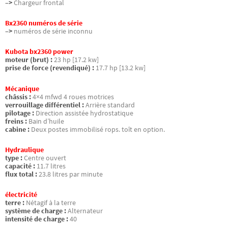
–>
Chargeur frontal
Bx2360 numéros de série
–>
numéros de série inconnu
Kubota bx2360 power
moteur (brut) :
23 hp [17.2 kw]
prise de force (revendiqué) :
17.7 hp [13.2 kw]
Mécanique
châssis :
4×4 mfwd 4 roues motrices
verrouillage différentiel :
Arrière standard
pilotage :
Direction assistée hydrostatique
freins :
Bain d’huile
cabine :
Deux postes immobilisé rops. toît en option.
Hydraulique
type :
Centre ouvert
capacité :
11.7 litres
flux total :
23.8 litres par minute
électricité
terre :
Nétagif à la terre
système de charge :
Alternateur
intensité de charge :
40