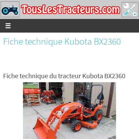
Passer
vers
le
contenu
Fiche technique Kubota BX2360
Fiche technique du tracteur Kubota BX2360