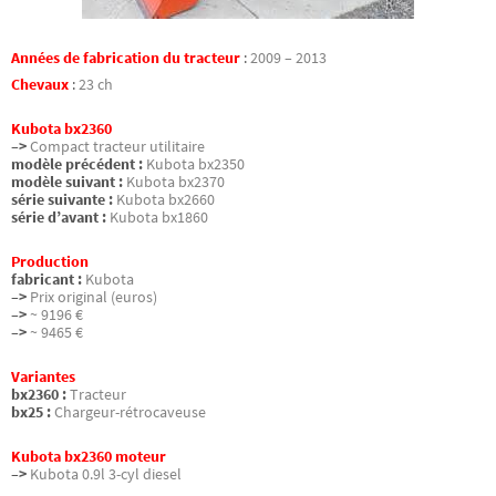
Années de fabrication du tracteur
:
2009 – 2013
Chevaux
:
23 ch
Kubota bx2360
–>
Compact tracteur utilitaire
modèle précédent :
Kubota bx2350
modèle suivant :
Kubota bx2370
série suivante :
Kubota bx2660
série d’avant :
Kubota bx1860
Production
fabricant :
Kubota
–>
Prix original (euros)
–>
~ 9196 €
–>
~ 9465 €
Variantes
bx2360 :
Tracteur
bx25 :
Chargeur-rétrocaveuse
Kubota bx2360 moteur
–>
Kubota 0.9l 3-cyl diesel