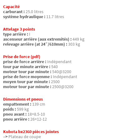
Capacité
carburant :
25.0 litres
système hydraulique :
11.7 litres
Attelage 3 points
type arrière :
I
ascenseur arrière (aux extremités) :
449 kg
relevage arrière (at 24″/610mm) :
303 kg
Prise de force (pdf)
prise de force arrière :
Indépendant
tour par minute arrière :
540
moteur tour par minute :
540@3200
prise de force moyenme :
Indépendant
moyen tour par minute :
2500
moteur tour par minute :
2500@3200
Dimensions et pneus
empattement :
139 cm
poids :
599 kg
pneu avant :
18×8.5-10
pneu arrière :
26×12-12
Kubota bx2360 pièces jointes
–>
Plateau de coupe