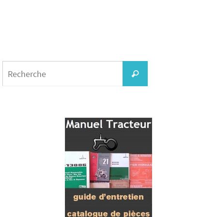
Search
for:
Recherche