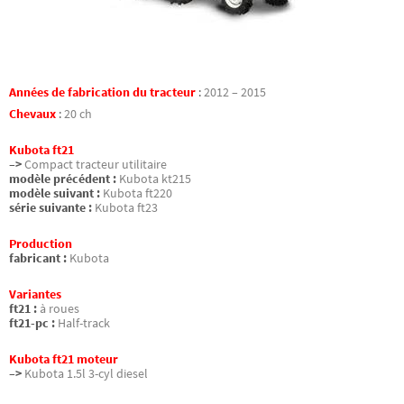
Années de fabrication du tracteur
:
2012 – 2015
Chevaux
:
20 ch
Kubota ft21
–>
Compact tracteur utilitaire
modèle précédent :
Kubota kt215
modèle suivant :
Kubota ft220
série suivante :
Kubota ft23
Production
fabricant :
Kubota
Variantes
ft21 :
à roues
ft21-pc :
Half-track
Kubota ft21 moteur
–>
Kubota 1.5l 3-cyl diesel