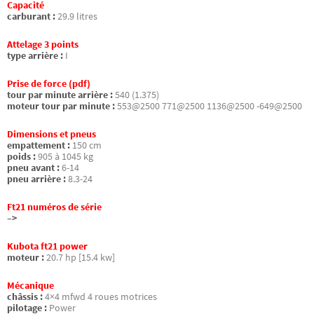
Capacité
carburant :
29.9 litres
Attelage 3 points
type arrière :
I
Prise de force (pdf)
tour par minute arrière :
540 (1.375)
moteur tour par minute :
553@2500 771@2500 1136@2500 -649@2500
Dimensions et pneus
empattement :
150 cm
poids :
905 à 1045 kg
pneu avant :
6-14
pneu arrière :
8.3-24
Ft21 numéros de série
–>
Kubota ft21 power
moteur :
20.7 hp [15.4 kw]
Mécanique
châssis :
4×4 mfwd 4 roues motrices
pilotage :
Power