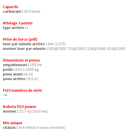
Capacité
carburant :
29.9 litres
Attelage 3 points
type arrière :
I
Prise de force (pdf)
tour par minute arrière :
540 (1.375)
moteur tour par minute :
505@2500 731@2500 1136@2500 -615@2500
Dimensions et pneus
empattement :
150 cm
poids :
910 à 1055 kg
pneu avant :
6-14
pneu arrière :
9.5-22
Ft23 numéros de série
–>
Kubota ft23 power
moteur :
22.7 hp [16.9 kw]
Mécanique
châssis :
4×4 mfwd 4 roues motrices