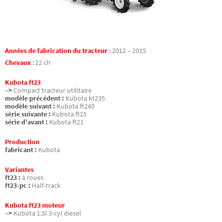
Années de fabrication du tracteur
:
2012 – 2015
Chevaux
:
22 ch
Kubota ft23
–>
Compact tracteur utilitaire
modèle précédent :
Kubota kt235
modèle suivant :
Kubota ft240
série suivante :
Kubota ft25
série d’avant :
Kubota ft21
Production
fabricant :
Kubota
Variantes
ft23 :
à roues
ft23-pc :
Half-track
Kubota ft23 moteur
–>
Kubota 1.5l 3-cyl diesel