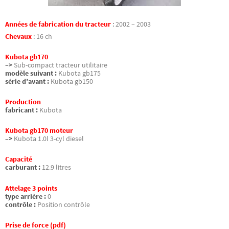
Années de fabrication du tracteur
:
2002 – 2003
Chevaux
:
16 ch
Kubota gb170
–>
Sub-compact tracteur utilitaire
modèle suivant :
Kubota gb175
série d’avant :
Kubota gb150
Production
fabricant :
Kubota
Kubota gb170 moteur
–>
Kubota 1.0l 3-cyl diesel
Capacité
carburant :
12.9 litres
Attelage 3 points
type arrière :
0
contrôle :
Position contrôle
Prise de force (pdf)