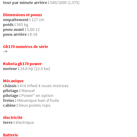
tour par minute arrière :
540/1000 (1.375)
Dimensions et pneus
empattement :
127 cm
poids :
565 kg
pneu avant :
5.00-12
pneu arrière :
8-18
Gb170 numéros de série
–>
Kubota gb170 power
moteur :
16.8 hp [12.5 kw]
Mécanique
châssis :
4×4 mfwd 4 roues motrices
pilotage :
Manuel
pilotage :
Power* en option
freins :
Mécanique bain d’huile
cabine :
Deux postes rops.
électricité
terre :
électrique
Batterie