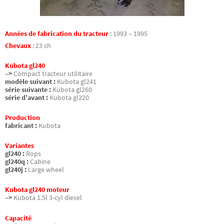
Années de fabrication du tracteur
:
1993 – 1995
Chevaux
:
23 ch
Kubota gl240
–>
Compact tracteur utilitaire
modèle suivant :
Kubota gl241
série suivante :
Kubota gl260
série d’avant :
Kubota gl220
Production
fabricant :
Kubota
Variantes
gl240 :
Rops
gl240q :
Cabine
gl240j :
Large wheel
Kubota gl240 moteur
–>
Kubota 1.5l 3-cyl diesel
Capacité