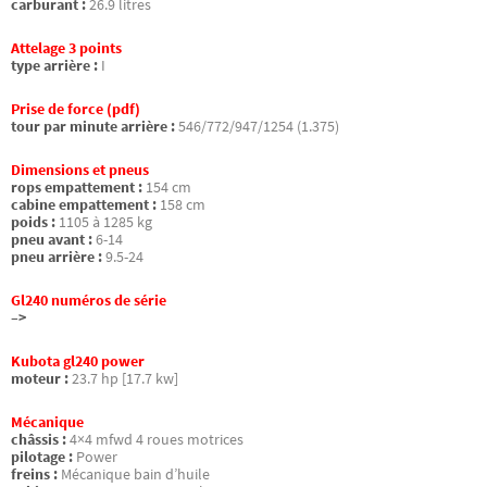
carburant :
26.9 litres
Attelage 3 points
type arrière :
I
Prise de force (pdf)
tour par minute arrière :
546/772/947/1254 (1.375)
Dimensions et pneus
rops empattement :
154 cm
cabine empattement :
158 cm
poids :
1105 à 1285 kg
pneu avant :
6-14
pneu arrière :
9.5-24
Gl240 numéros de série
–>
Kubota gl240 power
moteur :
23.7 hp [17.7 kw]
Mécanique
châssis :
4×4 mfwd 4 roues motrices
pilotage :
Power
freins :
Mécanique bain d’huile