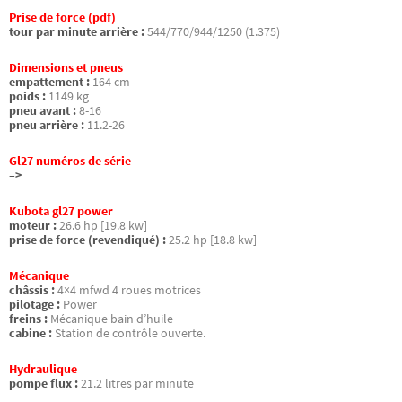
Prise de force (pdf)
tour par minute arrière :
544/770/944/1250 (1.375)
Dimensions et pneus
empattement :
164 cm
poids :
1149 kg
pneu avant :
8-16
pneu arrière :
11.2-26
Gl27 numéros de série
–>
Kubota gl27 power
moteur :
26.6 hp [19.8 kw]
prise de force (revendiqué) :
25.2 hp [18.8 kw]
Mécanique
châssis :
4×4 mfwd 4 roues motrices
pilotage :
Power
freins :
Mécanique bain d’huile
cabine :
Station de contrôle ouverte.
Hydraulique
pompe flux :
21.2 litres par minute