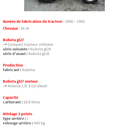
Années de fabrication du tracteur
:
1990 – 1992
Chevaux
:
26 ch
Kubota gl27
–>
Compact tracteur utilitaire
série suivante :
Kubota gl29
série d’avant :
Kubota gl26
Production
fabricant :
Kubota
Kubota gl27 moteur
–>
Kubota 1.5l 3-cyl diesel
Capacité
carburant :
26.9 litres
Attelage 3 points
type arrière :
I
relevage arrière :
945 kg