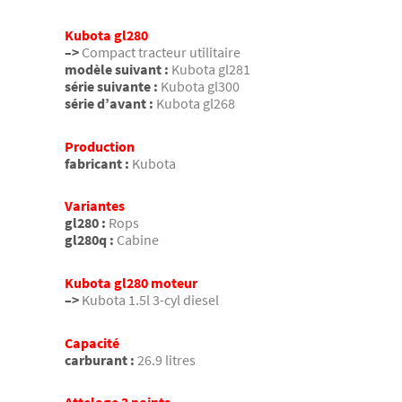
Kubota gl280
–>
Compact tracteur utilitaire
modèle suivant :
Kubota gl281
série suivante :
Kubota gl300
série d’avant :
Kubota gl268
Production
fabricant :
Kubota
Variantes
gl280 :
Rops
gl280q :
Cabine
Kubota gl280 moteur
–>
Kubota 1.5l 3-cyl diesel
Capacité
carburant :
26.9 litres