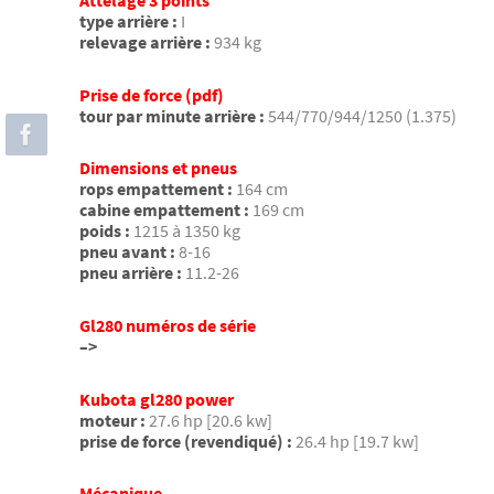
Attelage 3 points
type arrière :
I
relevage arrière :
934 kg
Prise de force (pdf)
tour par minute arrière :
544/770/944/1250 (1.375)
Dimensions et pneus
rops empattement :
164 cm
cabine empattement :
169 cm
poids :
1215 à 1350 kg
pneu avant :
8-16
pneu arrière :
11.2-26
Gl280 numéros de série
–>
Kubota gl280 power
moteur :
27.6 hp [20.6 kw]
prise de force (revendiqué) :
26.4 hp [19.7 kw]
Mécanique