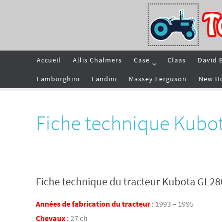
Passer
vers
le
contenu
Passer
Accueil
Allis Chalmers
Case
Claas
David 
vers
le
contenu
Lamborghini
Landini
Massey Ferguson
New H
Fiche technique Kubo
Fiche technique du tracteur Kubota GL28
Années de fabrication du tracteur
:
1993 – 1995
Chevaux
:
27 ch