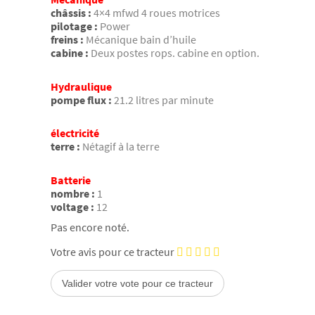
châssis :
4×4 mfwd 4 roues motrices
pilotage :
Power
freins :
Mécanique bain d’huile
cabine :
Deux postes rops. cabine en option.
Hydraulique
pompe flux :
21.2 litres par minute
électricité
terre :
Nétagif à la terre
Batterie
nombre :
1
voltage :
12
Pas encore noté.
Votre avis pour ce tracteur