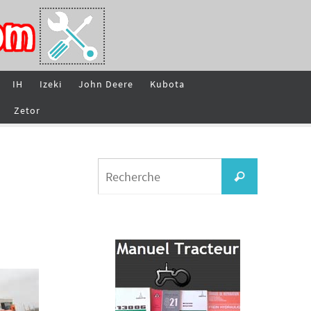
IH
Izeki
John Deere
Kubota
Zetor
Search
Recherche
for: