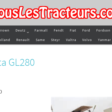
Brown
Deutz
Farmall
Fendt
Fiat
Ford
Fordson
olland
Renault
Same
Steyr
Valtra
Volvo
Yanmar
ta GL280
0