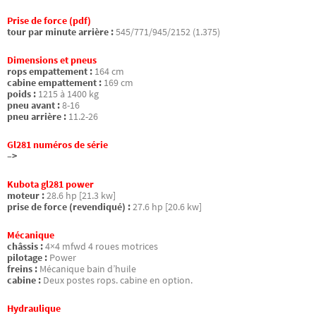
Prise de force (pdf)
tour par minute arrière :
545/771/945/2152 (1.375)
Dimensions et pneus
rops empattement :
164 cm
cabine empattement :
169 cm
poids :
1215 à 1400 kg
pneu avant :
8-16
pneu arrière :
11.2-26
Gl281 numéros de série
–>
Kubota gl281 power
moteur :
28.6 hp [21.3 kw]
prise de force (revendiqué) :
27.6 hp [20.6 kw]
Mécanique
châssis :
4×4 mfwd 4 roues motrices
pilotage :
Power
freins :
Mécanique bain d’huile
cabine :
Deux postes rops. cabine en option.
Hydraulique