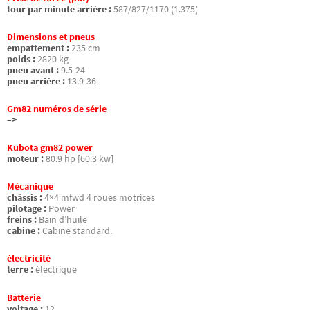
tour par minute arrière :
587/827/1170 (1.375)
Dimensions et pneus
empattement :
235 cm
poids :
2820 kg
pneu avant :
9.5-24
pneu arrière :
13.9-36
Gm82 numéros de série
–>
Kubota gm82 power
moteur :
80.9 hp [60.3 kw]
Mécanique
châssis :
4×4 mfwd 4 roues motrices
pilotage :
Power
freins :
Bain d’huile
cabine :
Cabine standard.
électricité
terre :
électrique
Batterie
voltage :
12