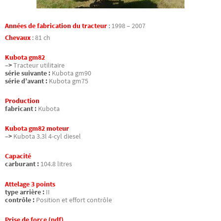
Années de fabrication du tracteur
:
1998 – 2007
Chevaux
:
81 ch
Kubota gm82
–>
Tracteur utilitaire
série suivante :
Kubota gm90
série d’avant :
Kubota gm75
Production
fabricant :
Kubota
Kubota gm82 moteur
–>
Kubota 3.3l 4-cyl diesel
Capacité
carburant :
104.8 litres
Attelage 3 points
type arrière :
II
contrôle :
Position et effort contrôle
Prise de force (pdf)