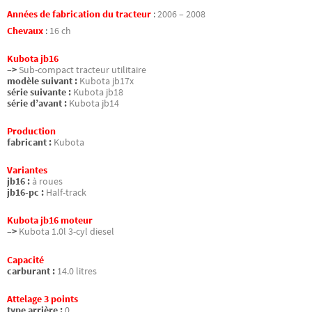
Années de fabrication du tracteur
:
2006 – 2008
Chevaux
:
16 ch
Kubota jb16
–>
Sub-compact tracteur utilitaire
modèle suivant :
Kubota jb17x
série suivante :
Kubota jb18
série d’avant :
Kubota jb14
Production
fabricant :
Kubota
Variantes
jb16 :
à roues
jb16-pc :
Half-track
Kubota jb16 moteur
–>
Kubota 1.0l 3-cyl diesel
Capacité
carburant :
14.0 litres
Attelage 3 points
type arrière :
0