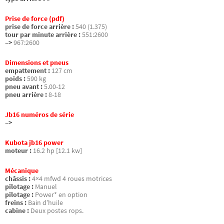
Prise de force (pdf)
prise de force arrière :
540 (1.375)
tour par minute arrière :
551:2600
–>
967:2600
Dimensions et pneus
empattement :
127 cm
poids :
590 kg
pneu avant :
5.00-12
pneu arrière :
8-18
Jb16 numéros de série
–>
Kubota jb16 power
moteur :
16.2 hp [12.1 kw]
Mécanique
châssis :
4×4 mfwd 4 roues motrices
pilotage :
Manuel
pilotage :
Power* en option
freins :
Bain d’huile
cabine :
Deux postes rops.