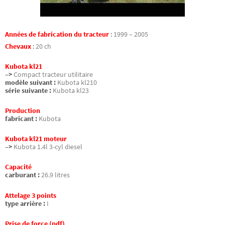
Années de fabrication du tracteur
:
1999 – 2005
Chevaux
:
20 ch
Kubota kl21
–>
Compact tracteur utilitaire
modèle suivant :
Kubota kl210
série suivante :
Kubota kl23
Production
fabricant :
Kubota
Kubota kl21 moteur
–>
Kubota 1.4l 3-cyl diesel
Capacité
carburant :
26.9 litres
Attelage 3 points
type arrière :
I
Prise de force (pdf)