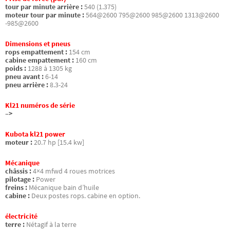
tour par minute arrière :
540 (1.375)
moteur tour par minute :
564@2600 795@2600 985@2600 1313@2600
-985@2600
Dimensions et pneus
rops empattement :
154 cm
cabine empattement :
160 cm
poids :
1288 à 1305 kg
pneu avant :
6-14
pneu arrière :
8.3-24
Kl21 numéros de série
–>
Kubota kl21 power
moteur :
20.7 hp [15.4 kw]
Mécanique
châssis :
4×4 mfwd 4 roues motrices
pilotage :
Power
freins :
Mécanique bain d’huile
cabine :
Deux postes rops. cabine en option.
électricité
terre :
Nétagif à la terre