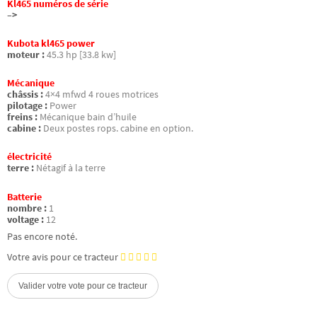
Kl465 numéros de série
–>
Kubota kl465 power
moteur :
45.3 hp [33.8 kw]
Mécanique
châssis :
4×4 mfwd 4 roues motrices
pilotage :
Power
freins :
Mécanique bain d’huile
cabine :
Deux postes rops. cabine en option.
électricité
terre :
Nétagif à la terre
Batterie
nombre :
1
voltage :
12
Pas encore noté.
Votre avis pour ce tracteur