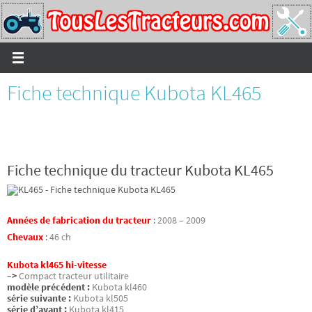
Passer
vers
le
contenu
Fiche technique Kubota KL465
Fiche technique du tracteur Kubota KL465
Années de fabrication du tracteur
:
2008 – 2009
Chevaux
:
46 ch
Kubota kl465 hi-vitesse
–>
Compact tracteur utilitaire
modèle précédent :
Kubota kl460
série suivante :
Kubota kl505
série d’avant :
Kubota kl415