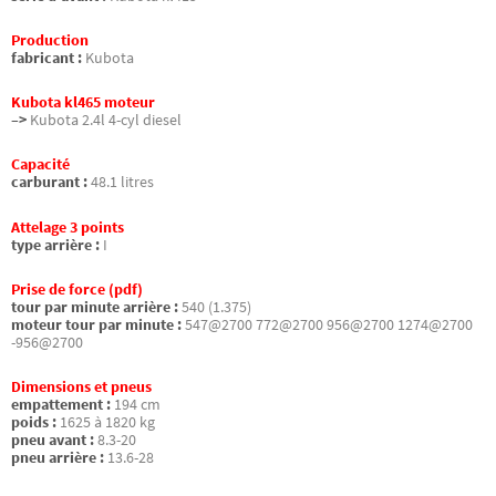
Production
fabricant :
Kubota
Kubota kl465 moteur
–>
Kubota 2.4l 4-cyl diesel
Capacité
carburant :
48.1 litres
Attelage 3 points
type arrière :
I
Prise de force (pdf)
tour par minute arrière :
540 (1.375)
moteur tour par minute :
547@2700 772@2700 956@2700 1274@2700
-956@2700
Dimensions et pneus
empattement :
194 cm
poids :
1625 à 1820 kg
pneu avant :
8.3-20
pneu arrière :
13.6-28