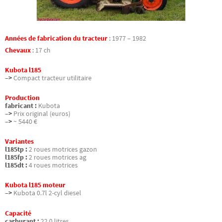
Années de fabrication du tracteur
:
1977 – 1982
Chevaux
:
17 ch
Kubota l185
–>
Compact tracteur utilitaire
Production
fabricant :
Kubota
–>
Prix original (euros)
–>
~ 5440 €
Variantes
l185tp :
2 roues motrices gazon
l185fp :
2 roues motrices ag
l185dt :
4 roues motrices
Kubota l185 moteur
–>
Kubota 0.7l 2-cyl diesel
Capacité
carburant :
22.0 litres