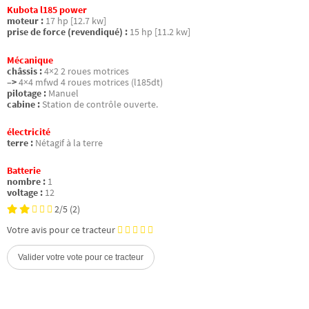
Kubota l185 power
moteur :
17 hp [12.7 kw]
prise de force (revendiqué) :
15 hp [11.2 kw]
Mécanique
châssis :
4×2 2 roues motrices
–>
4×4 mfwd 4 roues motrices (l185dt)
pilotage :
Manuel
cabine :
Station de contrôle ouverte.
électricité
terre :
Nétagif à la terre
Batterie
nombre :
1
voltage :
12
2/5
(2)
Votre avis pour ce tracteur