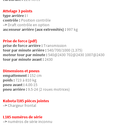
Attelage 3 points
type arrière :
I
contrôle :
Position contrôle
–>
Draft contrôle en option
ascenseur arrière (aux extremités) :
997 kg
Prise de force (pdf)
prise de force arrière :
Transmission
tour par minute arrière :
540/700/1000 (1.375)
moteur tour par minute :
540@2430 702@2430 1007@2430
tour par minute avant :
2430
Dimensions et pneus
empattement :
152 cm
poids :
723 à 810 kg
pneu avant :
4.00-15
pneu arrière :
9.5-24 (2 roues motrices)
Kubota l185 pièces jointes
–>
Chargeur frontal
L185 numéros de série
–>
numéros de série inconnu