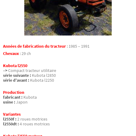
Années de fabrication du tracteur
:
1985 – 1991
Chevaux
:
29 ch
Kubota l2550
–>
Compact tracteur utilitaire
série suivante :
Kubota l2850
série d’avant :
Kubota l2250
Production
fabricant :
Kubota
usine :
Japon
Variantes
l2550f :
2 roues motrices
l2550dt :
4 roues motrices