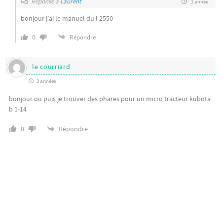
Réponse à
Laurent
1 année
bonjour j’ai le manuel du l 2550
0
Répondre
le courriard
3 années
bonjour ou puis je trouver des phares pour un micro tracteur kubota
b 1-14
Répondre
0