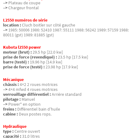
–>
Plateau de coupe
–>
Chargeur frontal
L2550 numéros de série
location :
Cluch boitîer sur côté gauche
–>
1985: 50006 1986: 52410 1987: 55111 1988: 56242 1989: 57159 1988:
80011 (gst) 1989: 81885 (gst)
Kubota l2550 power
moteur (brut) :
29.5 hp [22.0 kw]
prise de force (revendiqué) :
23.5 hp [17.5 kw]
barre (testé) :
19.96 hp [14.9 kw]
prise de force (testé) :
23.98 hp [17.9 kw]
Mécanique
châssis :
4×2 2 roues motrices
–>
4×4 mfwd 4 roues motrices
verrouillage différentiel :
Arrière standard
pilotage :
Manuel
–>
Power* en option
freins :
Différentiel bain d’huile
cabine :
Deux postes rops.
Hydraulique
type :
Centre ouvert
capacité :
31.0 litres