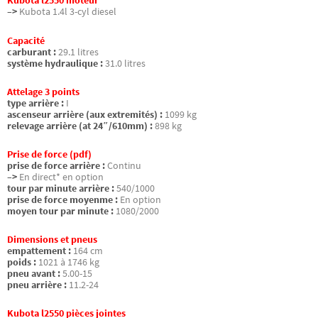
Kubota l2550 moteur
–>
Kubota 1.4l 3-cyl diesel
Capacité
carburant :
29.1 litres
système hydraulique :
31.0 litres
Attelage 3 points
type arrière :
I
ascenseur arrière (aux extremités) :
1099 kg
relevage arrière (at 24″/610mm) :
898 kg
Prise de force (pdf)
prise de force arrière :
Continu
–>
En direct* en option
tour par minute arrière :
540/1000
prise de force moyenme :
En option
moyen tour par minute :
1080/2000
Dimensions et pneus
empattement :
164 cm
poids :
1021 à 1746 kg
pneu avant :
5.00-15
pneu arrière :
11.2-24
Kubota l2550 pièces jointes