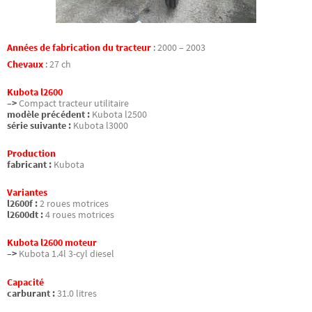
Années de fabrication du tracteur
:
2000 – 2003
Chevaux
:
27 ch
Kubota l2600
–>
Compact tracteur utilitaire
modèle précédent :
Kubota l2500
série suivante :
Kubota l3000
Production
fabricant :
Kubota
Variantes
l2600f :
2 roues motrices
l2600dt :
4 roues motrices
Kubota l2600 moteur
–>
Kubota 1.4l 3-cyl diesel
Capacité
carburant :
31.0 litres