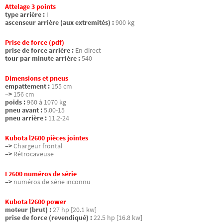
Attelage 3 points
type arrière :
I
ascenseur arrière (aux extremités) :
900 kg
Prise de force (pdf)
prise de force arrière :
En direct
tour par minute arrière :
540
Dimensions et pneus
empattement :
155 cm
–>
156 cm
poids :
960 à 1070 kg
pneu avant :
5.00-15
pneu arrière :
11.2-24
Kubota l2600 pièces jointes
–>
Chargeur frontal
–>
Rétrocaveuse
L2600 numéros de série
–>
numéros de série inconnu
Kubota l2600 power
moteur (brut) :
27 hp [20.1 kw]
prise de force (revendiqué) :
22.5 hp [16.8 kw]