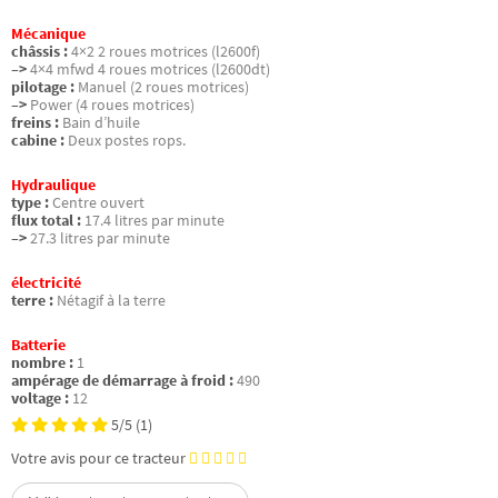
Mécanique
châssis :
4×2 2 roues motrices (l2600f)
–>
4×4 mfwd 4 roues motrices (l2600dt)
pilotage :
Manuel (2 roues motrices)
–>
Power (4 roues motrices)
freins :
Bain d’huile
cabine :
Deux postes rops.
Hydraulique
type :
Centre ouvert
flux total :
17.4 litres par minute
–>
27.3 litres par minute
électricité
terre :
Nétagif à la terre
Batterie
nombre :
1
ampérage de démarrage à froid :
490
voltage :
12
5/5
(1)
Votre avis pour ce tracteur