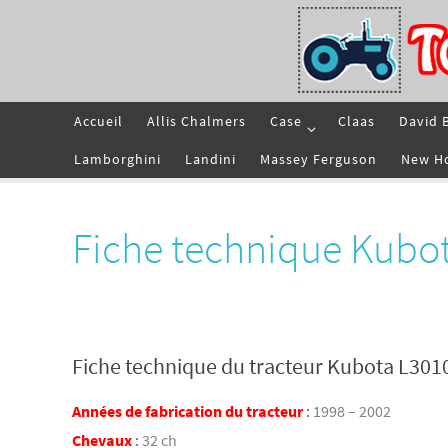
Passer
vers
le
contenu
Passer
Accueil
Allis Chalmers
Case
Claas
David 
vers
le
contenu
Lamborghini
Landini
Massey Ferguson
New H
Fiche technique Kubo
Fiche technique du tracteur Kubota L301
Années de fabrication du tracteur
:
1998 – 2002
Chevaux
:
32 ch