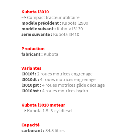
Kubota l3010
–>
Compact tracteur utilitaire
modèle précédent :
Kubota l2900
modèle suivant :
Kubota l3130
série suivante :
Kubota l3410
Production
fabricant :
Kubota
Variantes
l3010f :
2 roues motrices engrenage
l3010dt :
4 roues motrices engrenage
l3010gst :
4 roues motrices glide décalage
l3010hst :
4 roues motrices hydro
Kubota l3010 moteur
–>
Kubota 1.5l 3-cyl diesel
Capacité
carburant :
34.8 litres