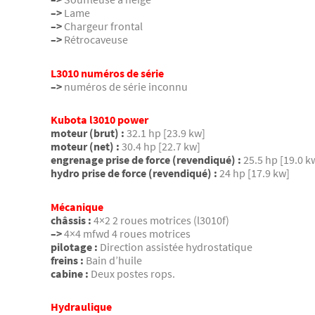
–>
Lame
–>
Chargeur frontal
–>
Rétrocaveuse
L3010 numéros de série
–>
numéros de série inconnu
Kubota l3010 power
moteur (brut) :
32.1 hp [23.9 kw]
moteur (net) :
30.4 hp [22.7 kw]
engrenage prise de force (revendiqué) :
25.5 hp [19.0 k
hydro prise de force (revendiqué) :
24 hp [17.9 kw]
Mécanique
châssis :
4×2 2 roues motrices (l3010f)
–>
4×4 mfwd 4 roues motrices
pilotage :
Direction assistée hydrostatique
freins :
Bain d’huile
cabine :
Deux postes rops.
Hydraulique