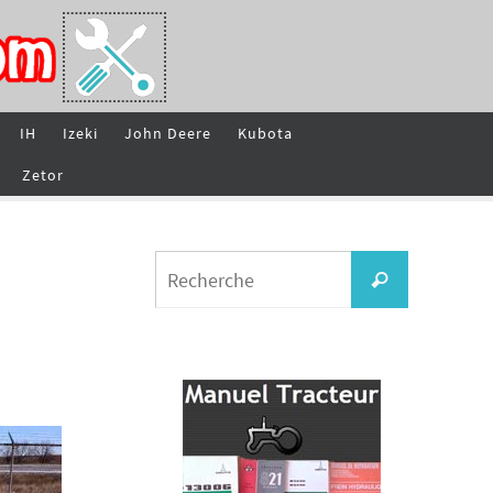
IH
Izeki
John Deere
Kubota
Zetor
Search
Recherche
for: