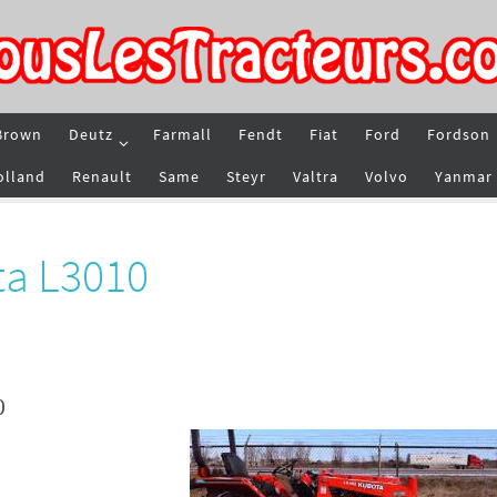
Brown
Deutz
Farmall
Fendt
Fiat
Ford
Fordson
olland
Renault
Same
Steyr
Valtra
Volvo
Yanmar
ta L3010
0