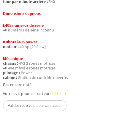
tour par minute arrière :
540
Dimensions et pneus
L405 numéros de série
–>
numéros de série inconnu
Kubota l405 power
moteur :
40 hp [29.8 kw]
Mécanique
châssis :
4×2 2 roues motrices
–>
4×4 mfwd 4 roues motrices
pilotage :
Power
cabine :
Station de contrôle ouverte.
Pas encore noté.
Votre avis pour ce tracteur