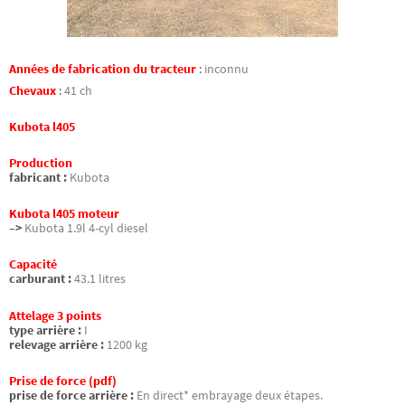
Années de fabrication du tracteur
:
inconnu
Chevaux
:
41 ch
Kubota l405
Production
fabricant :
Kubota
Kubota l405 moteur
–>
Kubota 1.9l 4-cyl diesel
Capacité
carburant :
43.1 litres
Attelage 3 points
type arrière :
I
relevage arrière :
1200 kg
Prise de force (pdf)
prise de force arrière :
En direct* embrayage deux étapes.