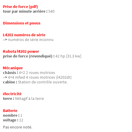
Prise de force (pdf)
tour par minute arrière :
540
Dimensions et pneus
L4202 numéros de série
–>
numéros de série inconnu
Kubota l4202 power
prise de force (revendiqué) :
42 hp [31.3 kw]
Mécanique
châssis :
4×2 2 roues motrices
–>
4×4 mfwd 4 roues motrices (l4202dt)
cabine :
Station de contrôle ouverte.
électricité
terre :
Nétagif à la terre
Batterie
nombre :
1
voltage :
12
Pas encore noté.