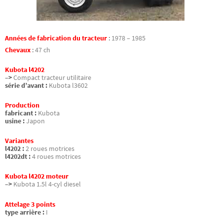
Années de fabrication du tracteur
:
1978 – 1985
Chevaux
:
47 ch
Kubota l4202
–>
Compact tracteur utilitaire
série d’avant :
Kubota l3602
Production
fabricant :
Kubota
usine :
Japon
Variantes
l4202 :
2 roues motrices
l4202dt :
4 roues motrices
Kubota l4202 moteur
–>
Kubota 1.5l 4-cyl diesel
Attelage 3 points
type arrière :
I