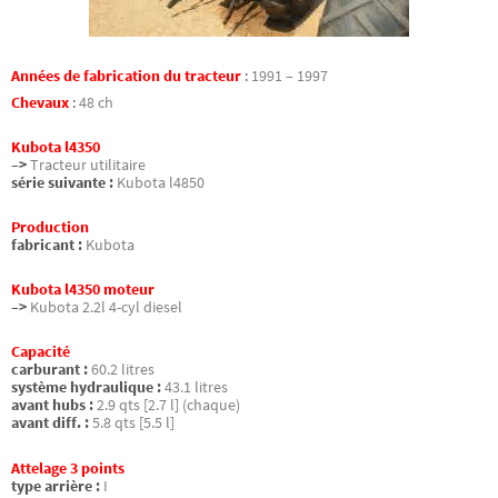
Années de fabrication du tracteur
:
1991 – 1997
Chevaux
:
48 ch
Kubota l4350
–>
Tracteur utilitaire
série suivante :
Kubota l4850
Production
fabricant :
Kubota
Kubota l4350 moteur
–>
Kubota 2.2l 4-cyl diesel
Capacité
carburant :
60.2 litres
système hydraulique :
43.1 litres
avant hubs :
2.9 qts [2.7 l] (chaque)
avant diff. :
5.8 qts [5.5 l]
Attelage 3 points
type arrière :
I