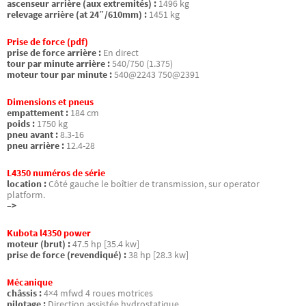
ascenseur arrière (aux extremités) :
1496 kg
relevage arrière (at 24″/610mm) :
1451 kg
Prise de force (pdf)
prise de force arrière :
En direct
tour par minute arrière :
540/750 (1.375)
moteur tour par minute :
540@2243 750@2391
Dimensions et pneus
empattement :
184 cm
poids :
1750 kg
pneu avant :
8.3-16
pneu arrière :
12.4-28
L4350 numéros de série
location :
Côté gauche le boîtier de transmission, sur operator
platform.
–>
Kubota l4350 power
moteur (brut) :
47.5 hp [35.4 kw]
prise de force (revendiqué) :
38 hp [28.3 kw]
Mécanique
châssis :
4×4 mfwd 4 roues motrices
pilotage :
Direction assistée hydrostatique