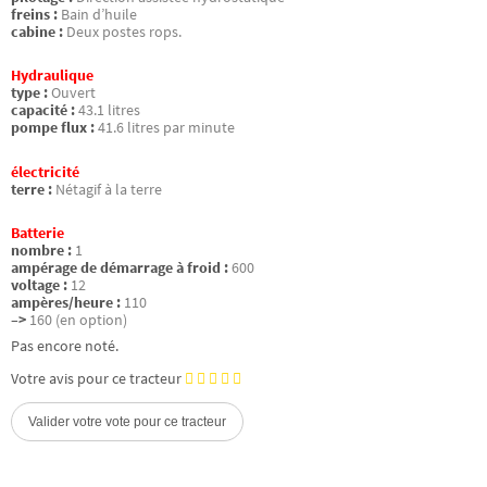
freins :
Bain d’huile
cabine :
Deux postes rops.
Hydraulique
type :
Ouvert
capacité :
43.1 litres
pompe flux :
41.6 litres par minute
électricité
terre :
Nétagif à la terre
Batterie
nombre :
1
ampérage de démarrage à froid :
600
voltage :
12
ampères/heure :
110
–>
160 (en option)
Pas encore noté.
Votre avis pour ce tracteur