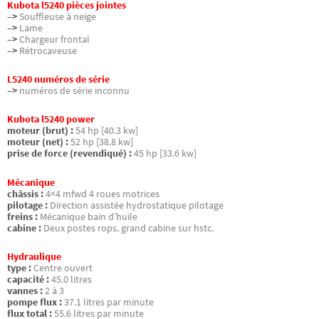
Kubota l5240 pièces jointes
–>
Souffleuse à neige
–>
Lame
–>
Chargeur frontal
–>
Rétrocaveuse
L5240 numéros de série
–>
numéros de série inconnu
Kubota l5240 power
moteur (brut) :
54 hp [40.3 kw]
moteur (net) :
52 hp [38.8 kw]
prise de force (revendiqué) :
45 hp [33.6 kw]
Mécanique
châssis :
4×4 mfwd 4 roues motrices
pilotage :
Direction assistée hydrostatique pilotage
freins :
Mécanique bain d’huile
cabine :
Deux postes rops. grand cabine sur hstc.
Hydraulique
type :
Centre ouvert
capacité :
45.0 litres
vannes :
2 à 3
pompe flux :
37.1 litres par minute
flux total :
55.6 litres par minute