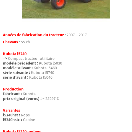
Années de fabrication du tracteur
:
2007 – 2017
Chevaux
:
55 ch
Kubota l5240
–>
Compact tracteur utilitaire
modèle précédent :
Kubota l5030
modèle suivant :
Kubota l5460
série suivante :
Kubota l5740
série d’avant :
Kubota l5040
Production
fabricant :
Kubota
prix original (euros) :
~ 25297 €
Variantes
l5240hst :
Rops
l5240hstc :
Cabine
Kubota l5240 moteur