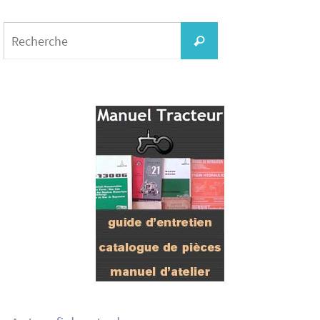
Search
for:
Recherche