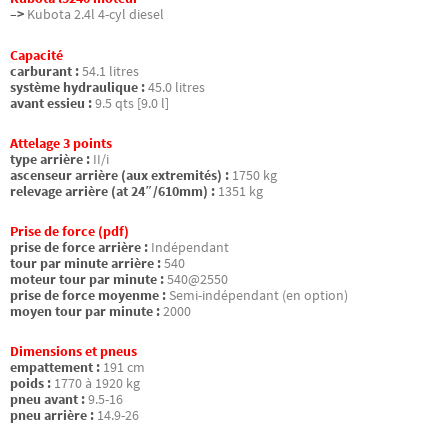
–>
Kubota 2.4l 4-cyl diesel
Capacité
carburant :
54.1 litres
système hydraulique :
45.0 litres
avant essieu :
9.5 qts [9.0 l]
Attelage 3 points
type arrière :
II/i
ascenseur arrière (aux extremités) :
1750 kg
relevage arrière (at 24″/610mm) :
1351 kg
Prise de force (pdf)
prise de force arrière :
Indépendant
tour par minute arrière :
540
moteur tour par minute :
540@2550
prise de force moyenme :
Semi-indépendant (en option)
moyen tour par minute :
2000
Dimensions et pneus
empattement :
191 cm
poids :
1770 à 1920 kg
pneu avant :
9.5-16
pneu arrière :
14.9-26