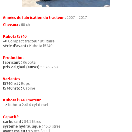
Années de fabrication du tracteur
:
2007 – 2017
Chevaux
:
60 ch
Kubota l5740
–>
Compact tracteur utilitaire
série d’avant :
Kubota l5240
Production
fabricant :
Kubota
prix original (euros) :
~ 26325 €
Variantes
l5740hst :
Rops
l5740hstc :
Cabine
Kubota l5740 moteur
–>
Kubota 2.4l 4-cyl diesel
Capacité
carburant :
54.1 litres
système hydraulique :
45.0 litres
avant essieu :
9.5 qts [9.0 l]