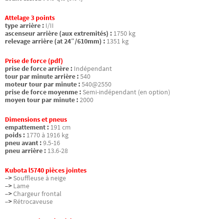
Attelage 3 points
type arrière :
I/II
ascenseur arrière (aux extremités) :
1750 kg
relevage arrière (at 24″/610mm) :
1351 kg
Prise de force (pdf)
prise de force arrière :
Indépendant
tour par minute arrière :
540
moteur tour par minute :
540@2550
prise de force moyenme :
Semi-indépendant (en option)
moyen tour par minute :
2000
Dimensions et pneus
empattement :
191 cm
poids :
1770 à 1916 kg
pneu avant :
9.5-16
pneu arrière :
13.6-28
Kubota l5740 pièces jointes
–>
Souffleuse à neige
–>
Lame
–>
Chargeur frontal
–>
Rétrocaveuse