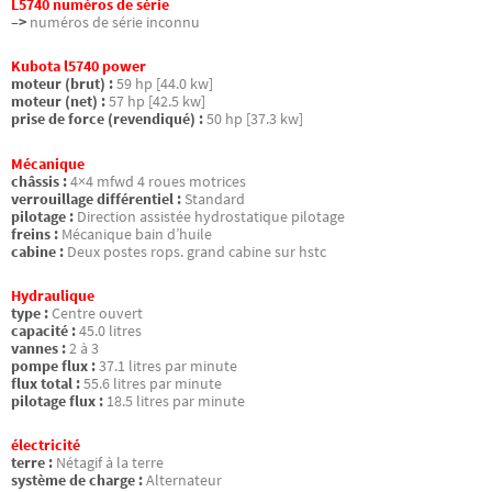
L5740 numéros de série
–>
numéros de série inconnu
Kubota l5740 power
moteur (brut) :
59 hp [44.0 kw]
moteur (net) :
57 hp [42.5 kw]
prise de force (revendiqué) :
50 hp [37.3 kw]
Mécanique
châssis :
4×4 mfwd 4 roues motrices
verrouillage différentiel :
Standard
pilotage :
Direction assistée hydrostatique pilotage
freins :
Mécanique bain d’huile
cabine :
Deux postes rops. grand cabine sur hstc
Hydraulique
type :
Centre ouvert
capacité :
45.0 litres
vannes :
2 à 3
pompe flux :
37.1 litres par minute
flux total :
55.6 litres par minute
pilotage flux :
18.5 litres par minute
électricité
terre :
Nétagif à la terre
système de charge :
Alternateur