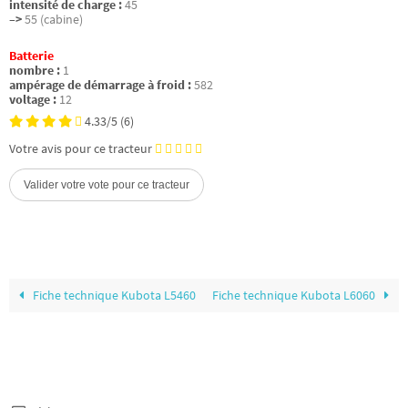
intensité de charge :
45
–>
55 (cabine)
Batterie
nombre :
1
ampérage de démarrage à froid :
582
voltage :
12
4.33/5
(6)
Votre avis pour ce tracteur
Fiche technique Kubota L5460
Fiche technique Kubota L6060