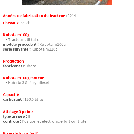
Années de fabrication du tracteur
:
2014 –
Chevaux
:
99 ch
Kubota m100g
–>
Tracteur utilitaire
modèle précédent :
Kubota m100a
série suivante :
Kubota m110g
Production
fabricant :
Kubota
Kubota m100g moteur
–>
Kubota 3.8l 4-cyl diesel
Capacité
carburant :
190.0 litres
Attelage 3 points
type arrière :
II
contrôle :
Position et electronic effort contrôle
Prise de force (pdf)