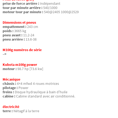
prise de force arrière :
Indépendant
tour par minute arrière :
540/1000
moteur tour par minute :
540@2405 1000@2529
Dimensions et pneus
empattement :
243 cm
poids :
3665 kg
pneu avant :
11.2-24
pneu arrière :
13.6-38
M100g numéros de série
–>
Kubota m100g power
moteur :
98.7 hp [73.6 kw]
Mécanique
châssis :
4×4 mfwd 4 roues motrices
pilotage :
Power
freins :
Disque hydraulique à bain d’huile
cabine :
Cabine standard avec air conditionné.
électricité
terre :
Nétagif à la terre