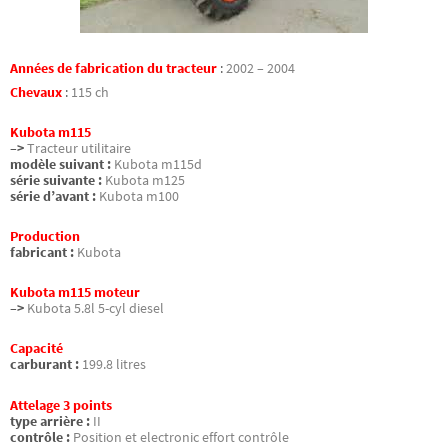
Années de fabrication du tracteur
:
2002 – 2004
Chevaux
:
115 ch
Kubota m115
–>
Tracteur utilitaire
modèle suivant :
Kubota m115d
série suivante :
Kubota m125
série d’avant :
Kubota m100
Production
fabricant :
Kubota
Kubota m115 moteur
–>
Kubota 5.8l 5-cyl diesel
Capacité
carburant :
199.8 litres
Attelage 3 points
type arrière :
II
contrôle :
Position et electronic effort contrôle