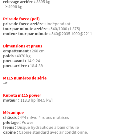
relevage arrière :
3895 kg
–>
4996 kg
Prise de force (pdf)
prise de force arrière :
Indépendant
tour par minute arrière :
540/1000 (1.375)
moteur tour par minute :
540@2035 1000@2211
Dimensions et pneus
empattement :
268 cm
poids :
4070 kg
pneu avant :
14.9-24
pneu arrière :
18.4-38
M115 numéros de série
–>
Kubota m115 power
moteur :
113.3 hp [84.5 kw]
Mécanique
châssis :
4×4 mfwd 4 roues motrices
pilotage :
Power
freins :
Disque hydraulique à bain d’huile
cabine :
Cabine standard avec air conditionné.