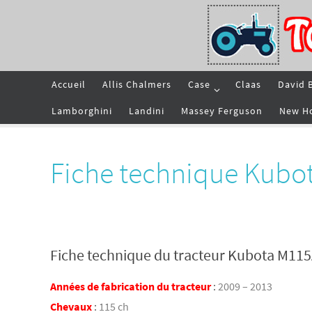
Passer
vers
le
contenu
Passer
Accueil
Allis Chalmers
Case
Claas
David 
vers
le
contenu
Lamborghini
Landini
Massey Ferguson
New H
Fiche technique Kubo
Fiche technique du tracteur Kubota M11
Années de fabrication du tracteur
:
2009 – 2013
Chevaux
:
115 ch