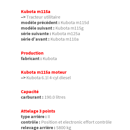
Kubota m115a
–>
Tracteur utilitaire
modèle précédent :
Kubota m115d
modèle suivant :
Kubota m115g
série suivante :
Kubota m125a
série d’avant :
Kubota m110a
Production
fabricant :
Kubota
Kubota m115a moteur
–>
Kubota 6.1l 4-cyl diesel
Capacité
carburant :
190.0 litres
Attelage 3 points
type arrière :
II
contrôle :
Position et electronic effort contrôle
relevage arrière :
5800 kg