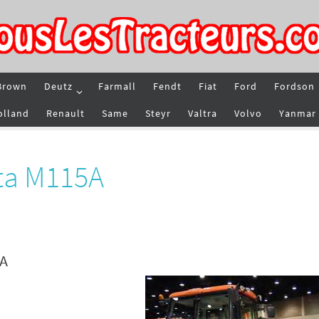
Brown
Deutz
Farmall
Fendt
Fiat
Ford
Fordson
olland
Renault
Same
Steyr
Valtra
Volvo
Yanmar
ta M115A
5A