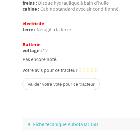
freins :
Disque hydraulique à bain d’huile
cabine :
Cabine standard avec air conditionné.
électricité
terre :
Nétagif à la terre
Batterie
voltage :
12
Pas encore noté.
Votre avis pour ce tracteur
Fiche technique Kubota M115D