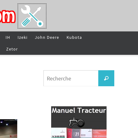
IH
Izeki
John Deere
Kubota
Zetor
Search
Recherche
for: