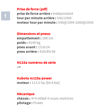
Prise de force (pdf)
prise de force arrière :
Indépendant
tour par minute arrière :
540/1000
moteur tour par minute :
540@1994 1000@2050
Dimensions et pneus
empattement :
268 cm
poids :
4140 kg
pneu avant :
13.6r24
pneu arrière :
420/85r38
M115a numéros de série
–>
Kubota m115a power
moteur :
113.5 hp [84.6 kw]
Mécanique
châssis :
4×4 mfwd 4 roues motrices
pilotage :
Power