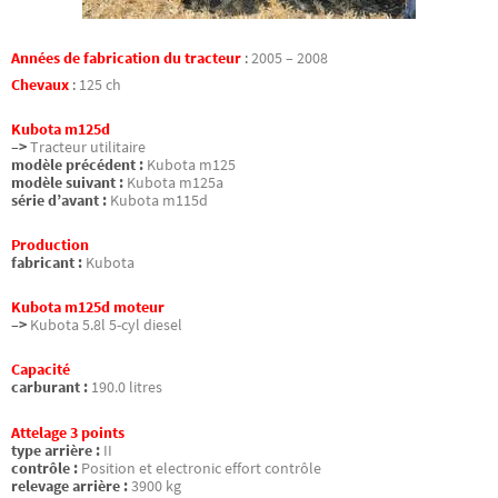
Années de fabrication du tracteur
:
2005 – 2008
Chevaux
:
125 ch
Kubota m125d
–>
Tracteur utilitaire
modèle précédent :
Kubota m125
modèle suivant :
Kubota m125a
série d’avant :
Kubota m115d
Production
fabricant :
Kubota
Kubota m125d moteur
–>
Kubota 5.8l 5-cyl diesel
Capacité
carburant :
190.0 litres
Attelage 3 points
type arrière :
II
contrôle :
Position et electronic effort contrôle
relevage arrière :
3900 kg