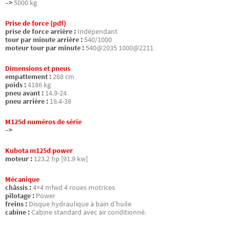
–>
5000 kg
Prise de force (pdf)
prise de force arrière :
Indépendant
tour par minute arrière :
540/1000
moteur tour par minute :
540@2035 1000@2211
Dimensions et pneus
empattement :
268 cm
poids :
4186 kg
pneu avant :
14.9-24
pneu arrière :
18.4-38
M125d numéros de série
–>
Kubota m125d power
moteur :
123.2 hp [91.9 kw]
Mécanique
châssis :
4×4 mfwd 4 roues motrices
pilotage :
Power
freins :
Disque hydraulique à bain d’huile
cabine :
Cabine standard avec air conditionné.