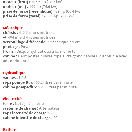
moteur (brut) :
105.6 hp [78.7 kw]
moteur (net) :
100 hp [74.6 kw]
prise de force (revendiqué) :
89 hp [66.4 kw]
prise de force (testé) :
97.85 hp [73.0 kw]
Mécanique
châssis :
4×2 2 roues motrices
–>
4×4 mfwd 4 roues motrices
verrouillage différentiel :
Mécanique arrière
pilotage :
Power
freins :
Disque hydraulique à bain d’huile
cabine :
Deux postes pliable rops. ultra grand cabine II disponible avec
air conditionné.
Hydraulique
vannes :
1 à 3
rops pompe flux :
60.2 litres par minute
cabine pompe flux :
64.3 litres par minute
électricité
terre :
Nétagif à la terre
système de charge :
Alternateur
rops intensité de charge :
60
cabine intensité de charge :
80
Batterie