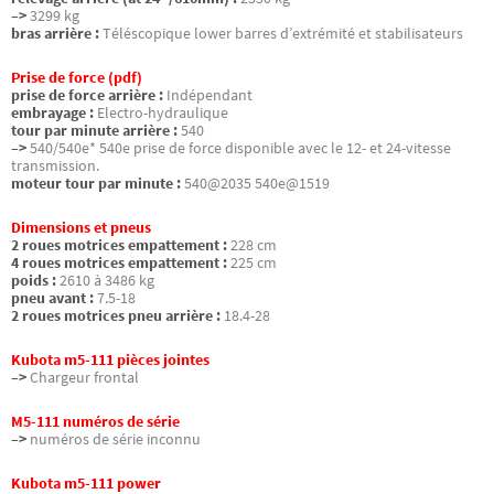
–>
3299 kg
bras arrière :
Téléscopique lower barres d’extrémité et stabilisateurs
Prise de force (pdf)
prise de force arrière :
Indépendant
embrayage :
Electro-hydraulique
tour par minute arrière :
540
–>
540/540e* 540e prise de force disponible avec le 12- et 24-vitesse
transmission.
moteur tour par minute :
540@2035 540e@1519
Dimensions et pneus
2 roues motrices empattement :
228 cm
4 roues motrices empattement :
225 cm
poids :
2610 à 3486 kg
pneu avant :
7.5-18
2 roues motrices pneu arrière :
18.4-28
Kubota m5-111 pièces jointes
–>
Chargeur frontal
M5-111 numéros de série
–>
numéros de série inconnu
Kubota m5-111 power