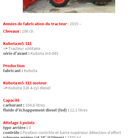
Années de fabrication du tracteur
:
2015 –
Chevaux
:
106 ch
Kubota m5-111
–>
Tracteur utilitaire
série d’avant :
Kubota m5-091
Production
fabricant :
Kubota
Kubota m5-111 moteur
–>
Kubota 3.8l 4-cyl diesel
Capacité
carburant :
104.8 litres
fluide d’échappement diesel (fed) :
12.1 litres
Attelage 3 points
type arrière :
II
contrôle :
Position contrôle et barre supérieur détection d’effort
relevage arrière (at 24″/610mm) :
2350 kg