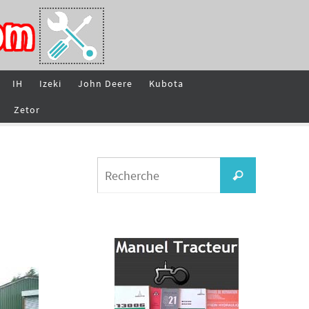
IH
Izeki
John Deere
Kubota
Zetor
Search
Recherche
for: