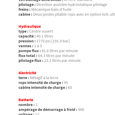
pilotage :
Direction assistée hydrostatique pilotage
freins :
Mécanique bain d’huile
cabine :
Deux postes pliable rops avec en option toît. ul
Hydraulique
type :
Centre ouvert
capacité :
40.1 litres
pression :
2770 psi [191.0 bar]
vannes :
1 à 3
pompe flux :
41.6 litres par minute
flux total :
64.3 litres par minute
pilotage flux :
23.1 litres par minute
électricité
terre :
Nétagif à la terre
rops intensité de charge :
45
cabine intensité de charge :
60
Batterie
nombre :
1
ampérage de démarrage à froid :
900
voltage :
12