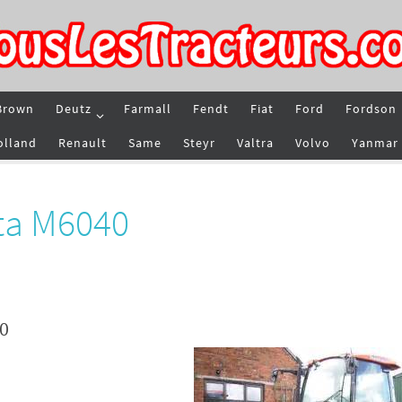
Brown
Deutz
Farmall
Fendt
Fiat
Ford
Fordson
olland
Renault
Same
Steyr
Valtra
Volvo
Yanmar
ta M6040
40