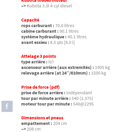
–>
Kubota 3.3l 4-cyl diesel
Capacité
rops carburant :
70.0 litres
cabine carburant :
90.1 litres
système hydraulique :
40.1 litres
avant essieu :
8.5 qts [8.0 l]
Attelage 3 points
type arrière :
II/i
ascenseur arrière (aux extremités) :
1905 kg
relevage arrière (at 24″/610mm) :
1500 kg
Prise de force (pdf)
prise de force arrière :
Indépendant
tour par minute arrière :
540 (1.375)
moteur tour par minute :
540@2295
Dimensions et pneus
empattement :
204 cm
–>
208 cm