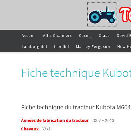
Passer
vers
le
contenu
Passer
Accueil
Allis Chalmers
Case
Claas
David 
vers
le
contenu
Lamborghini
Landini
Massey Ferguson
New H
Fiche technique Kubo
Fiche technique du tracteur Kubota M60
Années de fabrication du tracteur
:
2007 – 2013
Chevaux
:
63 ch