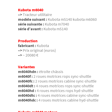
Kubota m6040
–>
Tracteur utilitaire
modèle suivant :
Kubota m5140 kubota m6060
série suivante :
Kubota m7040
série d’avant :
Kubota m5140
Production
fabricant :
Kubota
–>
Prix original (euros)
–>
~ 20080 €
Variantes
m6040hdn :
étroite châssis
m6040f :
2 roues motrices rops sync-shuttle
m6040fc :
2 roues motrices cabine sync-shuttle
m6040dt :
4 roues motrices rops sync-shuttle
m6040hd :
4 roues motrices rops hyd-shuttle
m6040dtc :
4 roues motrices cabine sync-shuttle
m6040hdc :
4 roues motrices cabine hyd-shuttle
Kubota m6040 moteur