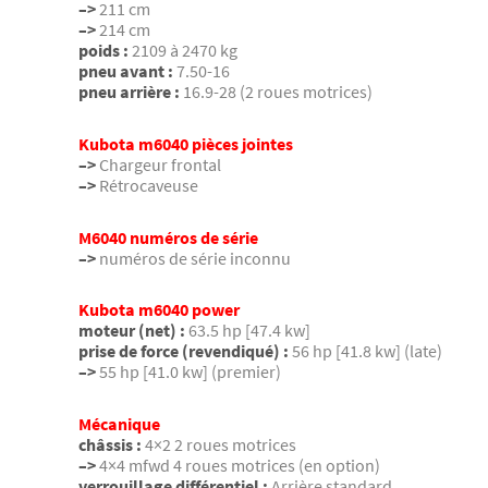
–>
211 cm
–>
214 cm
poids :
2109 à 2470 kg
pneu avant :
7.50-16
pneu arrière :
16.9-28 (2 roues motrices)
Kubota m6040 pièces jointes
–>
Chargeur frontal
–>
Rétrocaveuse
M6040 numéros de série
–>
numéros de série inconnu
Kubota m6040 power
moteur (net) :
63.5 hp [47.4 kw]
prise de force (revendiqué) :
56 hp [41.8 kw] (late)
–>
55 hp [41.0 kw] (premier)
Mécanique
châssis :
4×2 2 roues motrices
–>
4×4 mfwd 4 roues motrices (en option)
verrouillage différentiel :
Arrière standard