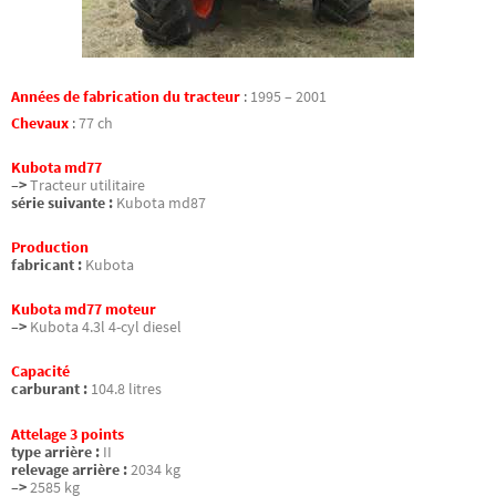
Années de fabrication du tracteur
:
1995 – 2001
Chevaux
:
77 ch
Kubota md77
–>
Tracteur utilitaire
série suivante :
Kubota md87
Production
fabricant :
Kubota
Kubota md77 moteur
–>
Kubota 4.3l 4-cyl diesel
Capacité
carburant :
104.8 litres
Attelage 3 points
type arrière :
II
relevage arrière :
2034 kg
–>
2585 kg