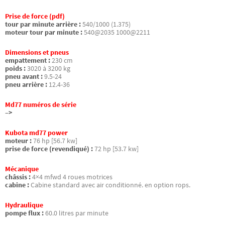
Prise de force (pdf)
tour par minute arrière :
540/1000 (1.375)
moteur tour par minute :
540@2035 1000@2211
Dimensions et pneus
empattement :
230 cm
poids :
3020 à 3200 kg
pneu avant :
9.5-24
pneu arrière :
12.4-36
Md77 numéros de série
–>
Kubota md77 power
moteur :
76 hp [56.7 kw]
prise de force (revendiqué) :
72 hp [53.7 kw]
Mécanique
châssis :
4×4 mfwd 4 roues motrices
cabine :
Cabine standard avec air conditionné. en option rops.
Hydraulique
pompe flux :
60.0 litres par minute