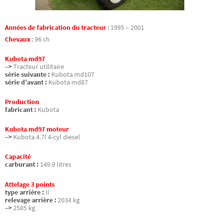
Années de fabrication du tracteur
:
1995 – 2001
Chevaux
:
96 ch
Kubota md97
–>
Tracteur utilitaire
série suivante :
Kubota md107
série d’avant :
Kubota md87
Production
fabricant :
Kubota
Kubota md97 moteur
–>
Kubota 4.7l 4-cyl diesel
Capacité
carburant :
149.9 litres
Attelage 3 points
type arrière :
II
relevage arrière :
2034 kg
–>
2585 kg