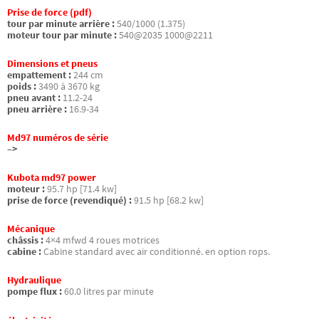
Prise de force (pdf)
tour par minute arrière :
540/1000 (1.375)
moteur tour par minute :
540@2035 1000@2211
Dimensions et pneus
empattement :
244 cm
poids :
3490 à 3670 kg
pneu avant :
11.2-24
pneu arrière :
16.9-34
Md97 numéros de série
–>
Kubota md97 power
moteur :
95.7 hp [71.4 kw]
prise de force (revendiqué) :
91.5 hp [68.2 kw]
Mécanique
châssis :
4×4 mfwd 4 roues motrices
cabine :
Cabine standard avec air conditionné. en option rops.
Hydraulique
pompe flux :
60.0 litres par minute