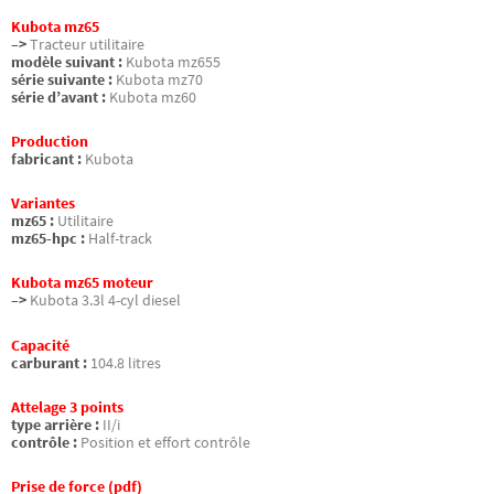
Kubota mz65
–>
Tracteur utilitaire
modèle suivant :
Kubota mz655
série suivante :
Kubota mz70
série d’avant :
Kubota mz60
Production
fabricant :
Kubota
Variantes
mz65 :
Utilitaire
mz65-hpc :
Half-track
Kubota mz65 moteur
–>
Kubota 3.3l 4-cyl diesel
Capacité
carburant :
104.8 litres
Attelage 3 points
type arrière :
II/i
contrôle :
Position et effort contrôle
Prise de force (pdf)