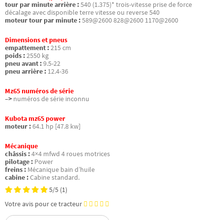
tour par minute arrière :
540 (1.375)* trois-vitesse prise de force
décalage avec disponible terre vitesse ou reverse 540
moteur tour par minute :
589@2600 828@2600 1170@2600
Dimensions et pneus
empattement :
215 cm
poids :
2550 kg
pneu avant :
9.5-22
pneu arrière :
12.4-36
Mz65 numéros de série
–>
numéros de série inconnu
Kubota mz65 power
moteur :
64.1 hp [47.8 kw]
Mécanique
châssis :
4×4 mfwd 4 roues motrices
pilotage :
Power
freins :
Mécanique bain d’huile
cabine :
Cabine standard.
5/5
(1)
Votre avis pour ce tracteur