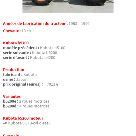
Années de fabrication du tracteur
:
1983 – 1996
Chevaux
:
13 ch
Kubota b5200
modèle précédent :
Kubota b5100
série suivante :
Kubota b6200
série d’avant :
Kubota b4200
Production
fabricant :
Kubota
usine :
Japon
prix original (euros) :
~ 7013 €
Variantes
b5200e :
2 roues motrices
b5200d :
4 roues motrices
Kubota b5200 moteur
–>
Kubota 0.8l 3-cyl diesel
Capacité