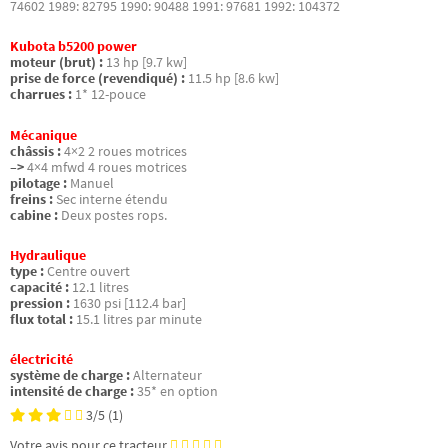
74602 1989: 82795 1990: 90488 1991: 97681 1992: 104372
Kubota b5200 power
moteur (brut) :
13 hp [9.7 kw]
prise de force (revendiqué) :
11.5 hp [8.6 kw]
charrues :
1* 12-pouce
Mécanique
châssis :
4×2 2 roues motrices
–>
4×4 mfwd 4 roues motrices
pilotage :
Manuel
freins :
Sec interne étendu
cabine :
Deux postes rops.
Hydraulique
type :
Centre ouvert
capacité :
12.1 litres
pression :
1630 psi [112.4 bar]
flux total :
15.1 litres par minute
électricité
système de charge :
Alternateur
intensité de charge :
35* en option
3/5
(1)
Votre avis pour ce tracteur