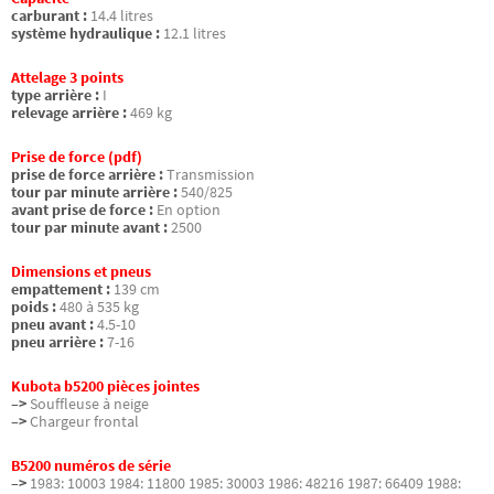
carburant :
14.4 litres
système hydraulique :
12.1 litres
Attelage 3 points
type arrière :
I
relevage arrière :
469 kg
Prise de force (pdf)
prise de force arrière :
Transmission
tour par minute arrière :
540/825
avant prise de force :
En option
tour par minute avant :
2500
Dimensions et pneus
empattement :
139 cm
poids :
480 à 535 kg
pneu avant :
4.5-10
pneu arrière :
7-16
Kubota b5200 pièces jointes
–>
Souffleuse à neige
–>
Chargeur frontal
B5200 numéros de série
–>
1983: 10003 1984: 11800 1985: 30003 1986: 48216 1987: 66409 1988: