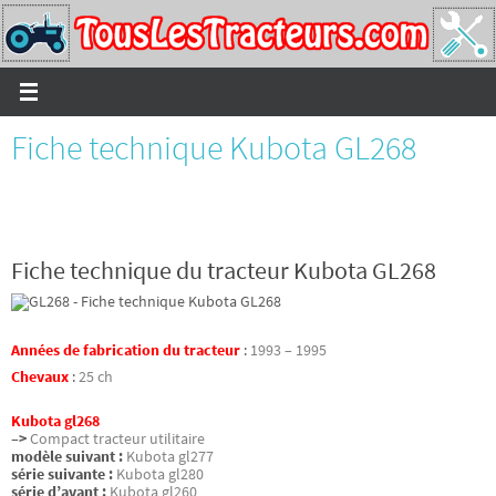
Passer
vers
le
contenu
Fiche technique Kubota GL268
Fiche technique du tracteur Kubota GL268
Années de fabrication du tracteur
:
1993 – 1995
Chevaux
:
25 ch
Kubota gl268
–>
Compact tracteur utilitaire
modèle suivant :
Kubota gl277
série suivante :
Kubota gl280
série d’avant :
Kubota gl260