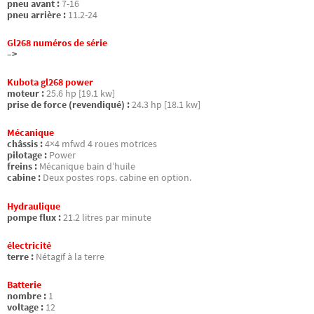
pneu avant :
7-16
pneu arrière :
11.2-24
Gl268 numéros de série
–>
Kubota gl268 power
moteur :
25.6 hp [19.1 kw]
prise de force (revendiqué) :
24.3 hp [18.1 kw]
Mécanique
châssis :
4×4 mfwd 4 roues motrices
pilotage :
Power
freins :
Mécanique bain d’huile
cabine :
Deux postes rops. cabine en option.
Hydraulique
pompe flux :
21.2 litres par minute
électricité
terre :
Nétagif à la terre
Batterie
nombre :
1
voltage :
12