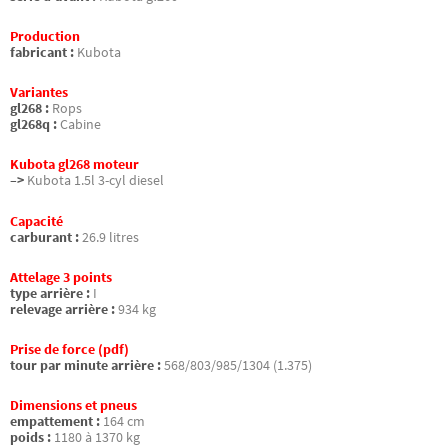
Production
fabricant :
Kubota
Variantes
gl268 :
Rops
gl268q :
Cabine
Kubota gl268 moteur
–>
Kubota 1.5l 3-cyl diesel
Capacité
carburant :
26.9 litres
Attelage 3 points
type arrière :
I
relevage arrière :
934 kg
Prise de force (pdf)
tour par minute arrière :
568/803/985/1304 (1.375)
Dimensions et pneus
empattement :
164 cm
poids :
1180 à 1370 kg