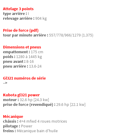
Attelage 3 points
type arrière :
I
relevage arrière :
904 kg
Prise de force (pdf)
tour par minute arrière :
557/778/966/1279 (1.375)
Dimensions et pneus
empattement :
175 cm
poids :
1280 à 1445 kg
pneu avant :
8-16
pneu arrière :
13.6-24
Gl321 numéros de série
–>
Kubota gl321 power
moteur :
32.6 hp [24.3 kw]
prise de force (revendiqué) :
29.6 hp [22.1 kw]
Mécanique
châssis :
4×4 mfwd 4 roues motrices
pilotage :
Power
freins :
Mécanique bain d’huile