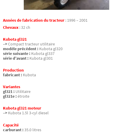
Années de fabrication du tracteur
:
1996 – 2001
Chevaux
:
32 ch
Kubota gl321
–>
Compact tracteur utilitaire
modèle précédent :
Kubota gl320
série suivante :
Kubota gl337
série d’avant :
Kubota gl301
Production
fabricant :
Kubota
Variantes
gl321 :
Utilitaire
gl321e :
étroite
Kubota gl321 moteur
–>
Kubota 1.5l 3-cyl diesel
Capacité
carburant :
35.0 litres