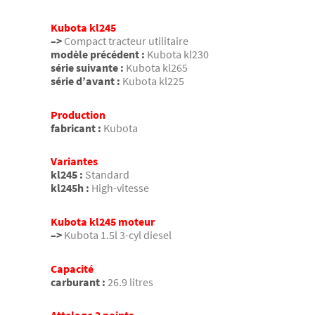
Kubota kl245
–>
Compact tracteur utilitaire
modèle précédent :
Kubota kl230
série suivante :
Kubota kl265
série d’avant :
Kubota kl225
Production
fabricant :
Kubota
Variantes
kl245 :
Standard
kl245h :
High-vitesse
Kubota kl245 moteur
–>
Kubota 1.5l 3-cyl diesel
Capacité
carburant :
26.9 litres