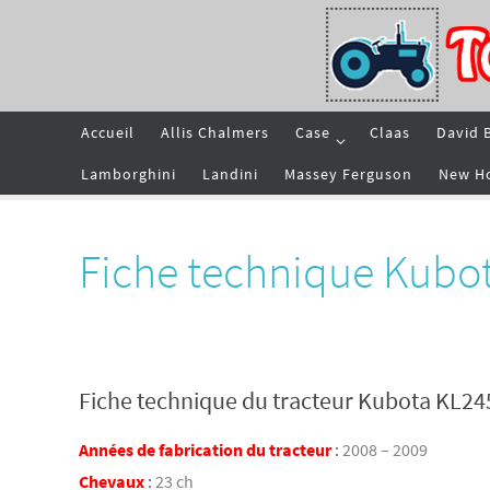
Passer
vers
le
contenu
Passer
Accueil
Allis Chalmers
Case
Claas
David 
vers
le
contenu
Lamborghini
Landini
Massey Ferguson
New H
Fiche technique Kubo
Fiche technique du tracteur Kubota KL24
Années de fabrication du tracteur
:
2008 – 2009
Chevaux
:
23 ch