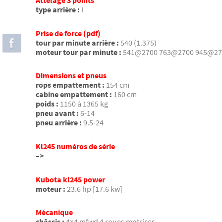
Attelage 3 points
type arrière :
I
Prise de force (pdf)
tour par minute arrière :
540 (1.375)
moteur tour par minute :
541@2700 763@2700 945@27
Dimensions et pneus
rops empattement :
154 cm
cabine empattement :
160 cm
poids :
1150 à 1365 kg
pneu avant :
6-14
pneu arrière :
9.5-24
Kl245 numéros de série
–>
Kubota kl245 power
moteur :
23.6 hp [17.6 kw]
Mécanique
châssis :
4×4 mfwd 4 roues motrices