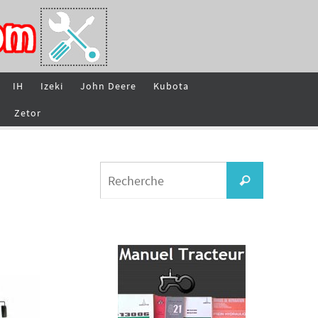
IH
Izeki
John Deere
Kubota
Zetor
Search
Recherche
for: