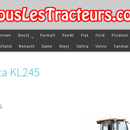
Brown
Deutz
Farmall
Fendt
Fiat
Ford
Fordson
olland
Renault
Same
Steyr
Valtra
Volvo
Yanmar
ta KL245
5