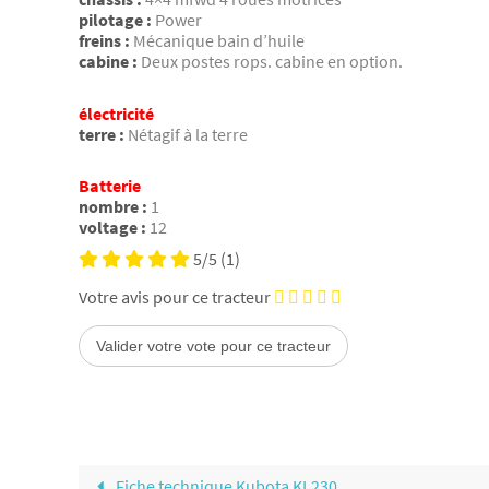
pilotage :
Power
freins :
Mécanique bain d’huile
cabine :
Deux postes rops. cabine en option.
électricité
terre :
Nétagif à la terre
Batterie
nombre :
1
voltage :
12
5/5
(1)
Votre avis pour ce tracteur
Fiche technique Kubota KL230