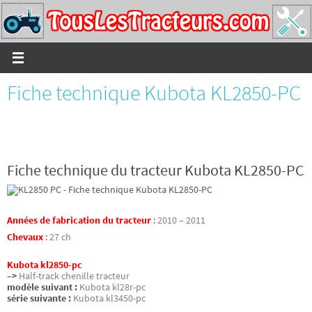
Passer
vers
le
contenu
Fiche technique Kubota KL2850-PC
Fiche technique du tracteur Kubota KL2850-PC
Années de fabrication du tracteur
:
2010 – 2011
Chevaux
:
27 ch
Kubota kl2850-pc
–>
Half-track chenille tracteur
modèle suivant :
Kubota kl28r-pc
série suivante :
Kubota kl3450-pc