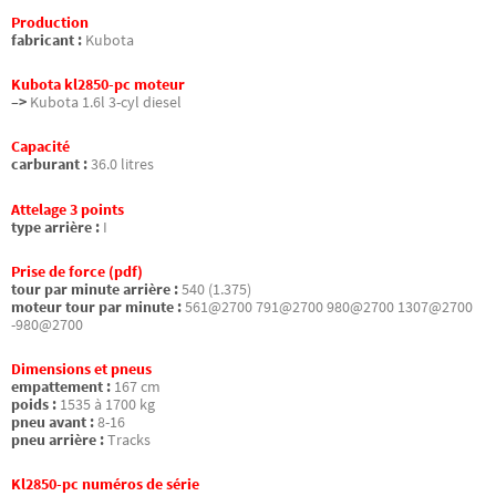
Production
fabricant :
Kubota
Kubota kl2850-pc moteur
–>
Kubota 1.6l 3-cyl diesel
Capacité
carburant :
36.0 litres
Attelage 3 points
type arrière :
I
Prise de force (pdf)
tour par minute arrière :
540 (1.375)
moteur tour par minute :
561@2700 791@2700 980@2700 1307@2700
-980@2700
Dimensions et pneus
empattement :
167 cm
poids :
1535 à 1700 kg
pneu avant :
8-16
pneu arrière :
Tracks
Kl2850-pc numéros de série