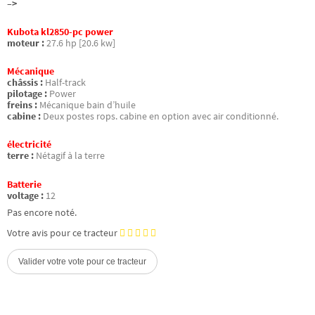
–>
Kubota kl2850-pc power
moteur :
27.6 hp [20.6 kw]
Mécanique
châssis :
Half-track
pilotage :
Power
freins :
Mécanique bain d’huile
cabine :
Deux postes rops. cabine en option avec air conditionné.
électricité
terre :
Nétagif à la terre
Batterie
voltage :
12
Pas encore noté.
Votre avis pour ce tracteur