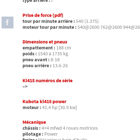
type arrière :
I
Prise de force (pdf)
tour par minute arrière :
540 (1.375)
moteur tour par minute :
540@2600 762@2600 944@26
Dimensions et pneus
empattement :
188 cm
poids :
1540 à 1735 kg
pneu avant :
8-18
pneu arrière :
13.6-26
Kl415 numéros de série
–>
Kubota kl415 power
moteur :
41.4 hp [30.9 kw]
Mécanique
châssis :
4×4 mfwd 4 roues motrices
pilotage :
Power
freins :
Mécanique bain d’huile