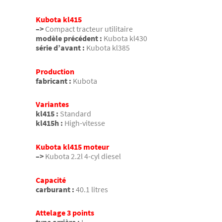
Kubota kl415
–>
Compact tracteur utilitaire
modèle précédent :
Kubota kl430
série d’avant :
Kubota kl385
Production
fabricant :
Kubota
Variantes
kl415 :
Standard
kl415h :
High-vitesse
Kubota kl415 moteur
–>
Kubota 2.2l 4-cyl diesel
Capacité
carburant :
40.1 litres
Attelage 3 points