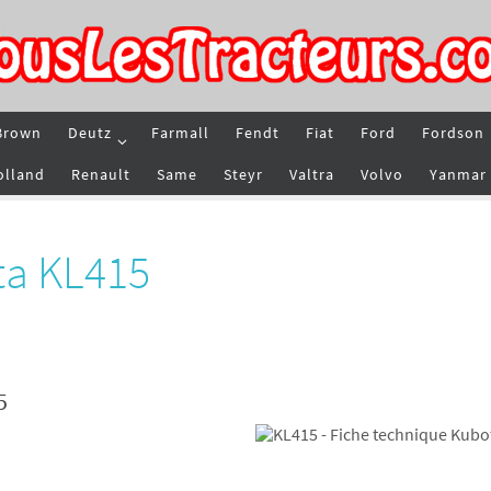
Brown
Deutz
Farmall
Fendt
Fiat
Ford
Fordson
olland
Renault
Same
Steyr
Valtra
Volvo
Yanmar
ta KL415
5