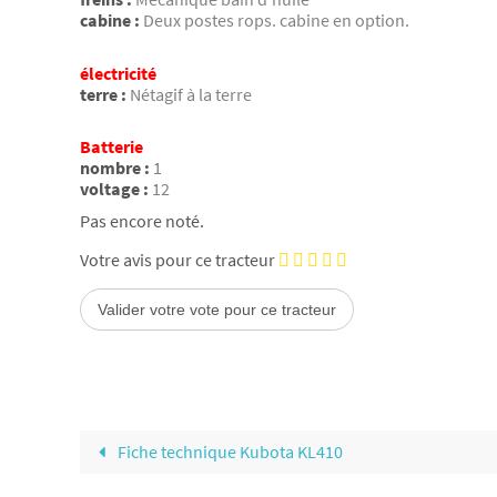
cabine :
Deux postes rops. cabine en option.
électricité
terre :
Nétagif à la terre
Batterie
nombre :
1
voltage :
12
Pas encore noté.
Votre avis pour ce tracteur
Fiche technique Kubota KL410