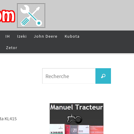
IH
Izeki
John Deere
Kubota
Zetor
Search
Recherche
for: