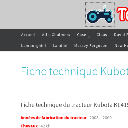
Passer
vers
le
contenu
Passer
Accueil
Allis Chalmers
Case
Claas
David 
vers
le
contenu
Lamborghini
Landini
Massey Ferguson
New H
Fiche technique Kubo
Fiche technique du tracteur Kubota KL41
Années de fabrication du tracteur
:
2008 – 2009
Chevaux
:
42 ch