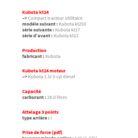
Kubota kt24
–>
Compact tracteur utilitaire
modèle suivant :
Kubota kt250
série suivante :
Kubota kt27
série d’avant :
Kubota kt22
Production
fabricant :
Kubota
Kubota kt24 moteur
–>
Kubota 1.5l 3-cyl diesel
Capacité
carburant :
28.0 litres
Attelage 3 points
type arrière :
I
Prise de force (pdf)