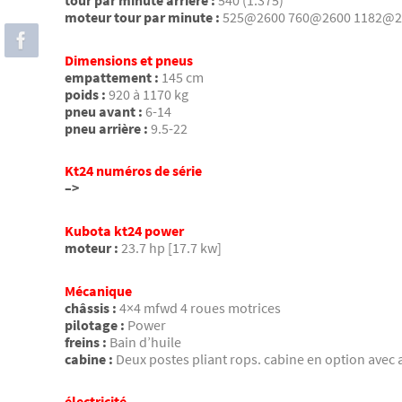
tour par minute arrière :
540 (1.375)
moteur tour par minute :
525@2600 760@2600 1182@2
Dimensions et pneus
empattement :
145 cm
poids :
920 à 1170 kg
pneu avant :
6-14
pneu arrière :
9.5-22
Kt24 numéros de série
–>
Kubota kt24 power
moteur :
23.7 hp [17.7 kw]
Mécanique
châssis :
4×4 mfwd 4 roues motrices
pilotage :
Power
freins :
Bain d’huile
cabine :
Deux postes pliant rops. cabine en option avec 
électricité