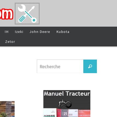
IH
Izeki
John Deere
Kubota
Zetor
Search
Recherche
for: