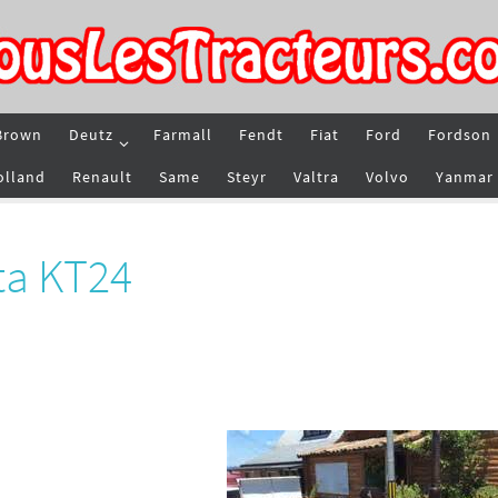
Brown
Deutz
Farmall
Fendt
Fiat
Ford
Fordson
olland
Renault
Same
Steyr
Valtra
Volvo
Yanmar
ta KT24