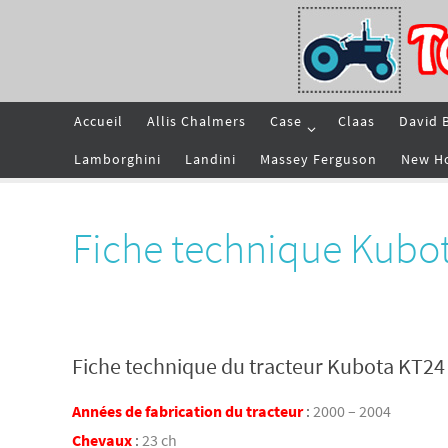
Passer
vers
le
contenu
Passer
Accueil
Allis Chalmers
Case
Claas
David 
vers
le
contenu
Lamborghini
Landini
Massey Ferguson
New H
Fiche technique Kubo
Fiche technique du tracteur Kubota KT24
Années de fabrication du tracteur
:
2000 – 2004
Chevaux
:
23 ch