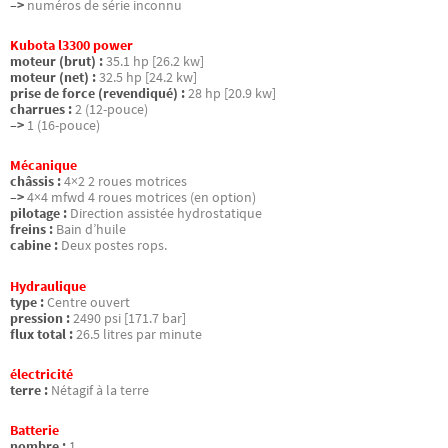
–>
numéros de série inconnu
Kubota l3300 power
moteur (brut) :
35.1 hp [26.2 kw]
moteur (net) :
32.5 hp [24.2 kw]
prise de force (revendiqué) :
28 hp [20.9 kw]
charrues :
2 (12-pouce)
–>
1 (16-pouce)
Mécanique
châssis :
4×2 2 roues motrices
–>
4×4 mfwd 4 roues motrices (en option)
pilotage :
Direction assistée hydrostatique
freins :
Bain d’huile
cabine :
Deux postes rops.
Hydraulique
type :
Centre ouvert
pression :
2490 psi [171.7 bar]
flux total :
26.5 litres par minute
électricité
terre :
Nétagif à la terre
Batterie
nombre :
1