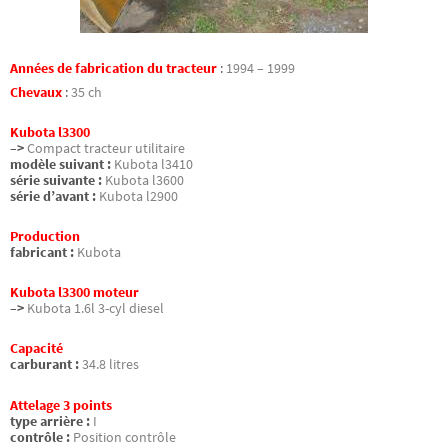
Années de fabrication du tracteur
:
1994 – 1999
Chevaux
:
35 ch
Kubota l3300
–>
Compact tracteur utilitaire
modèle suivant :
Kubota l3410
série suivante :
Kubota l3600
série d’avant :
Kubota l2900
Production
fabricant :
Kubota
Kubota l3300 moteur
–>
Kubota 1.6l 3-cyl diesel
Capacité
carburant :
34.8 litres
Attelage 3 points
type arrière :
I
contrôle :
Position contrôle