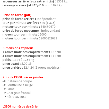
ascenseur arrière (aux extremités) :
1301 kg
relevage arrière (at 24″/610mm) :
997 kg
Prise de force (pdf)
prise de force arrière :
Indépendant
tour par minute arrière :
540 (1.375)
moteur tour par minute :
540@2670
prise de force moyenme :
Indépendant
moyen tour par minute :
2000
moteur tour par minute :
2000@2623
Dimensions et pneus
2 roues motrices empattement :
167 cm
4 roues motrices empattement :
171 cm
poids :
1184 à 1254 kg
pneu avant :
5.00-15
pneu arrière :
12.4-24 (2 roues motrices)
Kubota l3300 pièces jointes
–>
Plateau de coupe
–>
Souffleuse à neige
–>
Lame
–>
Chargeur frontal
–>
Rétrocaveuse
L3300 numéros de série