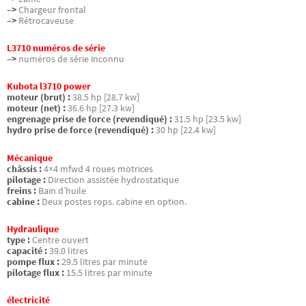
–>
Chargeur frontal
–>
Rétrocaveuse
L3710 numéros de série
–>
numéros de série inconnu
Kubota l3710 power
moteur (brut) :
38.5 hp [28.7 kw]
moteur (net) :
36.6 hp [27.3 kw]
engrenage prise de force (revendiqué) :
31.5 hp [23.5 kw]
hydro prise de force (revendiqué) :
30 hp [22.4 kw]
Mécanique
châssis :
4×4 mfwd 4 roues motrices
pilotage :
Direction assistée hydrostatique
freins :
Bain d’huile
cabine :
Deux postes rops. cabine en option.
Hydraulique
type :
Centre ouvert
capacité :
39.0 litres
pompe flux :
29.5 litres par minute
pilotage flux :
15.5 litres par minute
électricité