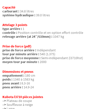
Capacité
carburant :
34.8 litres
système hydraulique :
39.0 litres
Attelage 3 points
type arrière :
1
contrôle :
Position contrôle et en option effort contrôle
relevage arrière (at 24″/610mm) :
1047 kg
Prise de force (pdf)
prise de force arrière :
Indépendant
tour par minute arrière :
540 (1.375)
prise de force moyenme :
Semi-indépendant (l3710hst)
moyen tour par minute :
2000
Dimensions et pneus
empattement :
180 cm
poids :
1340 à 1583 kg
pneu avant :
8.3-16
pneu arrière :
14.9-24
Kubota l3710 pièces jointes
–>
Plateau de coupe
–>
Souffleuse à neige
–>
Lame