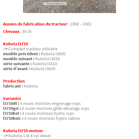
Années de fabrication du tracteur
:
1998 – 2002
Chevaux
:
39 ch
Kubota l3710
–>
Compact tracteur utilitaire
modèle précédent :
Kubota l3600
modèle suivant :
Kubota l3830
série suivante :
Kubota l4310
série d’avant :
Kubota l3410
Production
fabricant :
Kubota
Variantes
l3710dt :
4 roues motrices engrenage rops
l3710gst :
4 roues motrices glide décalage rops
l3710hst :
4 roues motrices hydro rops
l3710hstc :
4 roues motrices hydro cabine
Kubota l3710 moteur
–>
Kubota 1.9l 4-cyl diesel