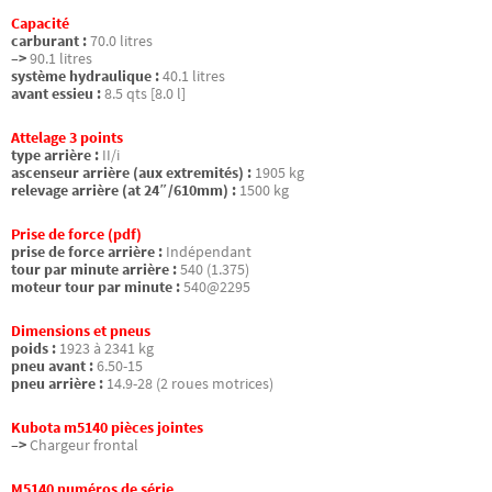
Capacité
carburant :
70.0 litres
–>
90.1 litres
système hydraulique :
40.1 litres
avant essieu :
8.5 qts [8.0 l]
Attelage 3 points
type arrière :
II/i
ascenseur arrière (aux extremités) :
1905 kg
relevage arrière (at 24″/610mm) :
1500 kg
Prise de force (pdf)
prise de force arrière :
Indépendant
tour par minute arrière :
540 (1.375)
moteur tour par minute :
540@2295
Dimensions et pneus
poids :
1923 à 2341 kg
pneu avant :
6.50-15
pneu arrière :
14.9-28 (2 roues motrices)
Kubota m5140 pièces jointes
–>
Chargeur frontal
M5140 numéros de série