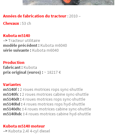
Années de fabrication du tracteur
:
2010 –
Chevaux
:
53 ch
Kubota m5140
–>
Tracteur utilitaire
modèle précédent :
Kubota m6040
série suivante :
Kubota m6040
Production
fabricant :
Kubota
prix original (euros) :
~ 18217 €
Variantes
m5140f :
2 roues motrices rops sync-shuttle
m5140fc :
2 roues motrices cabine sync-shuttle
m5140dt :
4 roues motrices rops sync-shuttle
m5140hd :
4 roues motrices rops hyd-shuttle
m5140dtc :
4 roues motrices cabine sync-shuttle
m5140hdc :
4 roues motrices cabine hyd-shuttle
Kubota m5140 moteur
–>
Kubota 2.4l 4-cyl diesel