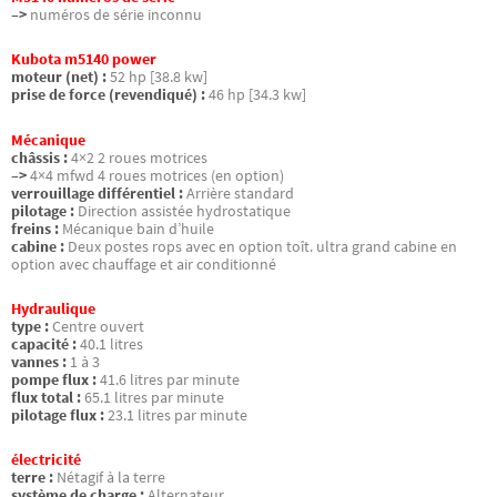
–>
numéros de série inconnu
Kubota m5140 power
moteur (net) :
52 hp [38.8 kw]
prise de force (revendiqué) :
46 hp [34.3 kw]
Mécanique
châssis :
4×2 2 roues motrices
–>
4×4 mfwd 4 roues motrices (en option)
verrouillage différentiel :
Arrière standard
pilotage :
Direction assistée hydrostatique
freins :
Mécanique bain d’huile
cabine :
Deux postes rops avec en option toît. ultra grand cabine en
option avec chauffage et air conditionné
Hydraulique
type :
Centre ouvert
capacité :
40.1 litres
vannes :
1 à 3
pompe flux :
41.6 litres par minute
flux total :
65.1 litres par minute
pilotage flux :
23.1 litres par minute
électricité
terre :
Nétagif à la terre
système de charge :
Alternateur