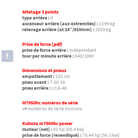
Attelage 3 points
type arrière :
II
ascenseur arrière (aux extremités) :
2199 kg
relevage arrière (at 24″/610mm) :
2029 kg
Prise de force (pdf)
prise de force arrière :
Indépendant
tour par minute arrière :
540/1000
Dimensions et pneus
empattement :
222 cm
pneu avant :
7.50-18
pneu arrière :
13.6-46
M7950hc numéros de série
–>
numéros de série inconnu
Kubota m7950hc power
moteur (net) :
81 hp [60.4 kw]
prise de force (revendiqué) :
75.44 hp [56.3 kw]