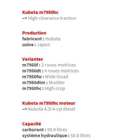
Kubota m7950hc
–>
High-clearance tracteur
Production
fabricant :
Kubota
usine :
Japon
Variantes
m7950f :
2 roues motrices
m7950dt :
4 roues motrices
m7950fw :
Wide-tread
m7950dtm :
Mudder
m7950hc :
High-crop
Kubota m7950hc moteur
–>
Kubota 4.3l 4-cyl diesel
Capacité
carburant :
99.9 litres
système hydraulique :
50.0 litres