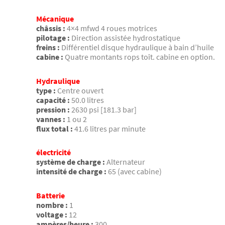
Mécanique
châssis :
4×4 mfwd 4 roues motrices
pilotage :
Direction assistée hydrostatique
freins :
Différentiel disque hydraulique à bain d’huile
cabine :
Quatre montants rops toît. cabine en option.
Hydraulique
type :
Centre ouvert
capacité :
50.0 litres
pression :
2630 psi [181.3 bar]
vannes :
1 ou 2
flux total :
41.6 litres par minute
électricité
système de charge :
Alternateur
intensité de charge :
65 (avec cabine)
Batterie
nombre :
1
voltage :
12
ampères/heure :
300