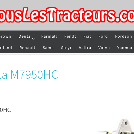
Brown
Deutz
Farmall
Fendt
Fiat
Ford
Fordson
olland
Renault
Same
Steyr
Valtra
Volvo
Yanmar
ota M7950HC
50HC