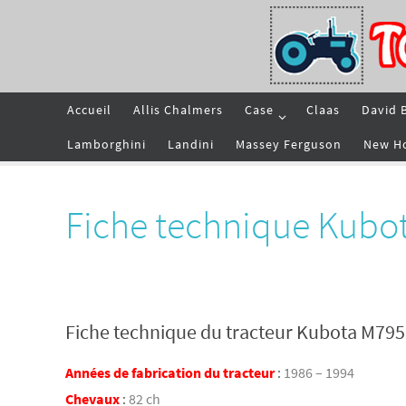
Passer
vers
le
contenu
Passer
Accueil
Allis Chalmers
Case
Claas
David 
vers
le
contenu
Lamborghini
Landini
Massey Ferguson
New H
Fiche technique Kub
Fiche technique du tracteur Kubota M79
Années de fabrication du tracteur
:
1986 – 1994
Chevaux
:
82 ch