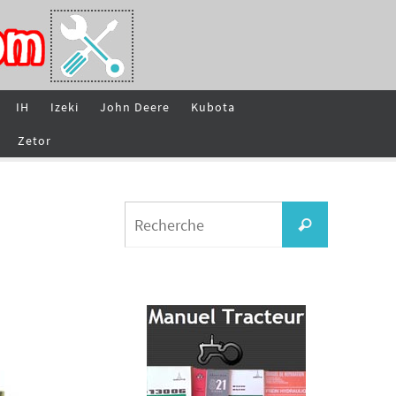
IH
Izeki
John Deere
Kubota
Zetor
Search
Recherche
for: