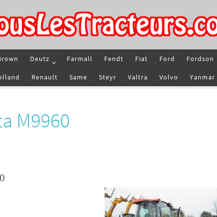
Brown
Deutz
Farmall
Fendt
Fiat
Ford
Fordson
olland
Renault
Same
Steyr
Valtra
Volvo
Yanmar
ta M9960
60