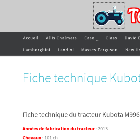
Passer
vers
le
contenu
Passer
Accueil
Allis Chalmers
Case
Claas
David 
vers
le
contenu
Lamborghini
Landini
Massey Ferguson
New H
Fiche technique Kubo
Fiche technique du tracteur Kubota M99
Années de fabrication du tracteur
:
2013 –
Chevaux
:
101 ch