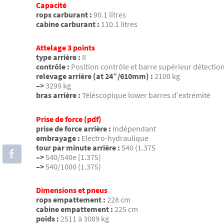
Capacité
rops carburant :
90.1 litres
cabine carburant :
110.1 litres
Attelage 3 points
type arrière :
II
contrôle :
Position contrôle et barre supérieur détection
relevage arrière (at 24″/610mm) :
2100 kg
–>
3299 kg
bras arrière :
Téléscopique lower barres d’extrémité
Prise de force (pdf)
prise de force arrière :
Indépendant
embrayage :
Electro-hydraulique
tour par minute arrière :
540 (1.375
–>
540/540e (1.375)
–>
540/1000 (1.375)
Dimensions et pneus
rops empattement :
228 cm
cabine empattement :
225 cm
poids :
2511 à 3089 kg