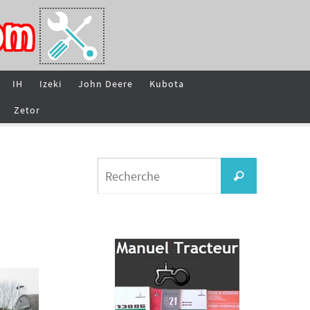
IH
Izeki
John Deere
Kubota
Zetor
Search
Recherche
for: