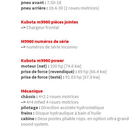
pneu avant :
7.50-18
pneu arrière :
18.4-30 (2 roues motrices)
Kubota m9960 pièces jointes
–>
Chargeur frontal
M9960 numéros de série
–>
numéros de série inconnu
Kubota m9960 power
moteur (net) :
100 hp [74.6 kw]
prise de force (revendiqué) :
89 hp [66.4 kw]
prise de force (testé) :
91.03 hp [67.9 kw]
Mécanique
châssis :
4×2 2 roues motrices
–>
4×4 mfwd 4 roues motrices
pilotage :
Direction assistée hydrostatique
freins :
Disque hydraulique à bain d’huile
cabine :
Deux postes pliable rops. en option ultra grand
sound system.