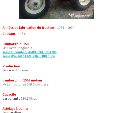
Années de fabrication du tracteur
:
1984 – 1994
Chevaux
:
147 ch
Lamborghini 1506
–>
Tracteur agricole
série suivante : LAMBORGHINI 1706
série d’avant : LAMBORGHINI 1306
Production
fabricant :
Same
Lamborghini 1506 moteur
–>
Lamborghini 6.8l 6-cyl diesel
Capacité
carburant :
230.1 litres
Attelage 3 points
type arrière :
IIi/II