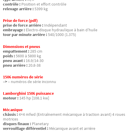
contrôle :
Position et effort contrôle
relevage arrière :
5399 kg
Prise de force (pdf)
prise de force arrière :
Indépendant
embrayage :
Electro-disque hydraulique à bain d’huile
tour par minute arrière :
540/1000 (1.375)
Dimensions et pneus
empattement :
285 cm
poids :
5600 à 5800 kg
pneu avant :
16.9/14-30
pneu arrière :
20.8-38
1506 numéros de série
–>
– numéros de série inconnu
Lamborghini 1506 puissance
moteur :
145 hp [108.1 kw]
Mécanique
châssis :
4×4 mfwd (Entraînement mécanique à traction avant) 4 roues
motrices
disques finaux :
Planetary
verrouillage différentiel :
Mécanique avant et arrière