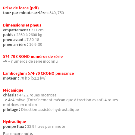
Prise de force (pdf)
tour par minute arrière :
540, 750
Dimensions et pneus
empattement :
211 cm
poids :
2360 à 2600 kg
pneu avant :
7.50-18
pneu arrière :
16.9r30
574-70 CRONO numéros de série
–>
– numéros de série inconnu
Lamborghini 574-70 CRONO puissance
moteur :
70 hp [52.2 kw]
Mécanique
châssis :
4×2 2 roues motrices
–>
4×4 mfwd (Entraînement mécanique à traction avant) 4 roues
motrices en option
pilotage :
Direction assistée hydrostatique
Hydraulique
pompe flux :
32.9 litres par minute
Pas encore noté.