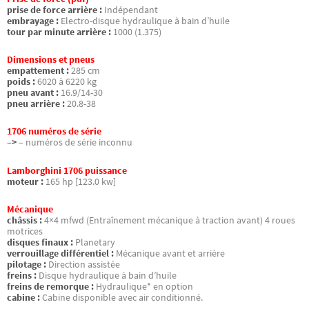
prise de force arrière :
Indépendant
embrayage :
Electro-disque hydraulique à bain d’huile
tour par minute arrière :
1000 (1.375)
Dimensions et pneus
empattement :
285 cm
poids :
6020 à 6220 kg
pneu avant :
16.9/14-30
pneu arrière :
20.8-38
1706 numéros de série
–>
– numéros de série inconnu
Lamborghini 1706 puissance
moteur :
165 hp [123.0 kw]
Mécanique
châssis :
4×4 mfwd (Entraînement mécanique à traction avant) 4 roues
motrices
disques finaux :
Planetary
verrouillage différentiel :
Mécanique avant et arrière
pilotage :
Direction assistée
freins :
Disque hydraulique à bain d’huile
freins de remorque :
Hydraulique* en option
cabine :
Cabine disponible avec air conditionné.