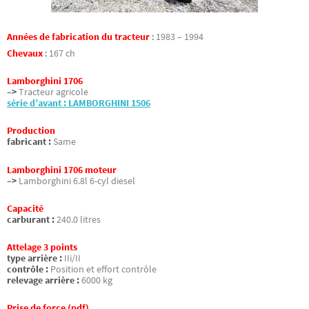
Années de fabrication du tracteur
:
1983 – 1994
Chevaux
:
167 ch
Lamborghini 1706
–>
Tracteur agricole
série d’avant : LAMBORGHINI 1506
Production
fabricant :
Same
Lamborghini 1706 moteur
–>
Lamborghini 6.8l 6-cyl diesel
Capacité
carburant :
240.0 litres
Attelage 3 points
type arrière :
IIi/II
contrôle :
Position et effort contrôle
relevage arrière :
6000 kg
Prise de force (pdf)