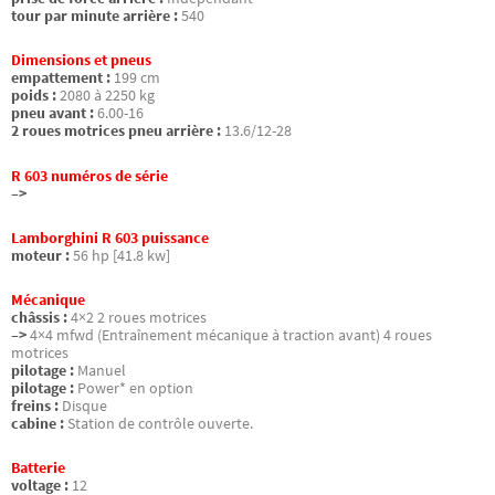
tour par minute arrière :
540
Dimensions et pneus
empattement :
199 cm
poids :
2080 à 2250 kg
pneu avant :
6.00-16
2 roues motrices pneu arrière :
13.6/12-28
R 603 numéros de série
–>
Lamborghini R 603 puissance
moteur :
56 hp [41.8 kw]
Mécanique
châssis :
4×2 2 roues motrices
–>
4×4 mfwd (Entraînement mécanique à traction avant) 4 roues
motrices
pilotage :
Manuel
pilotage :
Power* en option
freins :
Disque
cabine :
Station de contrôle ouverte.
Batterie
voltage :
12