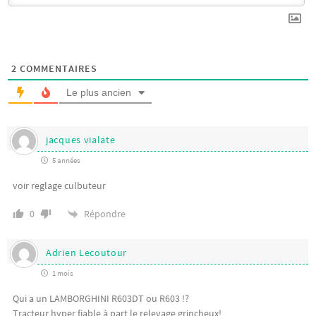
2
COMMENTAIRES
Le plus ancien
jacques vialate
5 années
voir reglage culbuteur
Répondre
0
Adrien Lecoutour
1 mois
Qui a un LAMBORGHINI R603DT ou R603 !?
Tracteur hyper fiable à part le relevage grincheux!