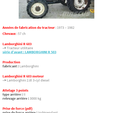
Années de fabrication du tracteur
:
1973 – 1982
Chevaux
:
57 ch
Lamborghini R 603
–>
Tracteur utilitaire
série d’avant : LAMBORGHINI R 503
Production
fabricant :
Lamborghini
Lamborghini R 603 moteur
–>
Lamborghini 2.8l 3-cyl diesel
Attelage 3 points
type arrière :
II
relevage arrière :
3000 kg
Prise de force (pdf)
prise de force arrière :
Indépendant