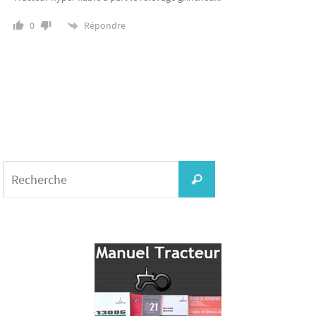
Répondre
0
Search
for:
Recherche