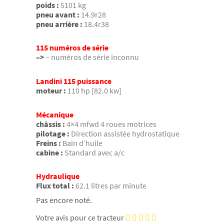
poids :
5101 kg
pneu avant :
14.9r28
pneu arrière :
18.4r38
115 numéros de série
–>
– numéros de série inconnu
Landini 115 puissance
moteur :
110 hp [82.0 kw]
Mécanique
châssis :
4×4 mfwd 4 roues motrices
pilotage :
Direction assistée hydrostatique
Freins :
Bain d’huile
cabine :
Standard avec a/c
Hydraulique
Flux total :
62.1 litres par minute
Pas encore noté.
Votre avis pour ce tracteur