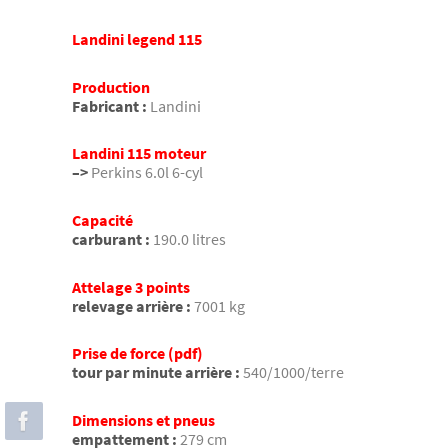
Landini legend 115
Production
Fabricant :
Landini
Landini 115 moteur
–>
Perkins 6.0l 6-cyl
Capacité
carburant :
190.0 litres
Attelage 3 points
relevage arrière :
7001 kg
Prise de force (pdf)
tour par minute arrière :
540/1000/terre
Dimensions et pneus
empattement :
279 cm