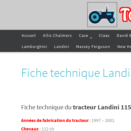
Passer
vers
le
contenu
Passer
Accueil
Allis Chalmers
Case
Claas
David 
vers
le
contenu
Lamborghini
Landini
Massey Ferguson
New H
Fiche technique Landi
Fiche technique du
tracteur Landini 11
Années de fabrication du tracteur
:
1997 – 2001
Chevaux
:
112 ch