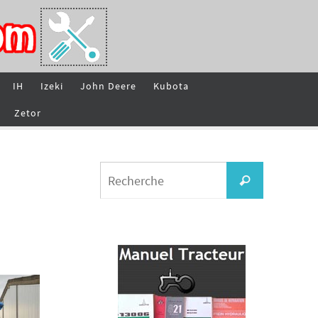
IH
Izeki
John Deere
Kubota
Zetor
Search
Recherche
for: