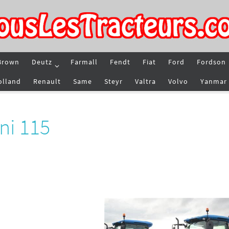
Brown
Deutz
Farmall
Fendt
Fiat
Ford
Fordson
olland
Renault
Same
Steyr
Valtra
Volvo
Yanmar
ni 115
5